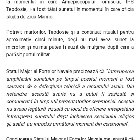
la momentul în care Arhiepiscopului Tomisului, ÎPS
Teodosie, i-a fost tăiat sunetul în momentul în care oficia
slujba de Ziua Marinei.
Potrivit martorilor, Teodosie şi-a continuat ritualul pentru
aproximativ cinci minute, deși nu mai avea sunet la
microfon și nu mai putea fi auzit de mulțime, după care a
părăsit portul militar.
Statul Major al Forțelor Navale precizează că “
întreruperea
amplificării sunetului pe timpul acestui moment a fost
cauzată de o defecțiune tehnică a circuitului audio. Din
nefericire, această avarie nu a putut fi sesizată și
comunicată în timp util prezentatorilor ceremoniei. Aceștia
nu aveau legătură vizuală cu locul de oficiere, interpretând
întreruperea sunetului drept încheierea serviciului religios
și, astfel, au introdus următorul moment din ceremonial
“.
Conducerea Statului Major al Forțelor Navale mai anunță că