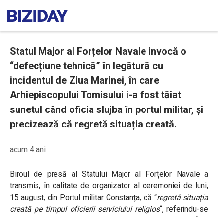
Statul Major al Forțelor Navale invocă o
“defecțiune tehnică” în legătură cu
incidentul de Ziua Marinei, în care
Arhiepiscopului Tomisului i-a fost tăiat
sunetul când oficia slujba în portul militar, și
precizează că regretă situația creată.
acum 4 ani
Biroul de presă al Statului Major al Forțelor Navale a
transmis, în calitate de organizator al ceremoniei de luni,
15 august, din Portul militar Constanța, că “
regretă situația
creată pe timpul oficierii serviciului religios
“, referindu-se