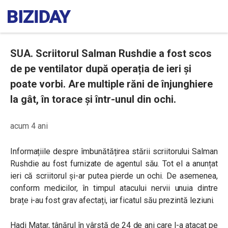
SUA. Scriitorul Salman Rushdie a fost scos
de pe ventilator după operația de ieri și
poate vorbi. Are multiple răni de înjunghiere
la gât, în torace și într-unul din ochi.
acum 4 ani
Informațiile despre îmbunătățirea stării scriitorului Salman
Rushdie au fost furnizate de agentul său. Tot el a anunțat
ieri că scriitorul și-ar putea pierde un ochi. De asemenea,
conform medicilor, în timpul atacului nervii unuia dintre
brațe i-au fost grav afectați, iar ficatul său prezintă leziuni.
Hadi Matar, tânărul în vârstă de 24 de ani care l-a atacat pe