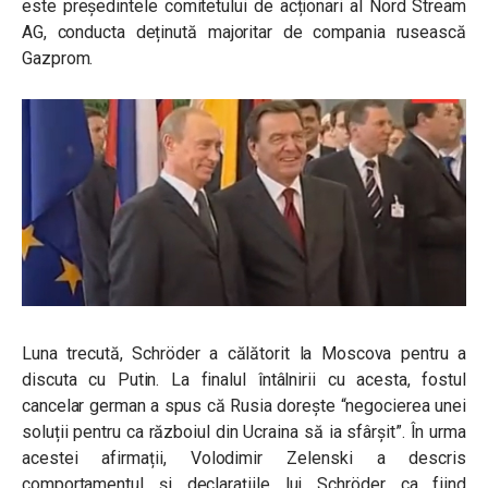
este președintele comitetului de acționari al Nord Stream
AG, conducta deținută majoritar de compania rusească
Gazprom.
Luna trecută, Schröder a călătorit la Moscova pentru a
discuta cu Putin. La finalul întâlnirii cu acesta, fostul
cancelar german a spus că Rusia dorește “negocierea unei
soluții pentru ca războiul din Ucraina să ia sfârșit”. În urma
acestei afirmații, Volodimir Zelenski a descris
comportamentul și declarațiile lui Schröder ca fiind