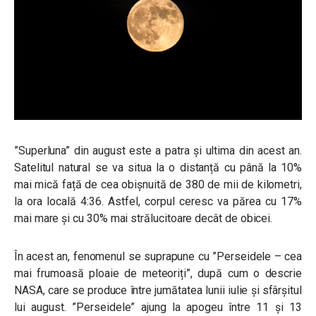
”Superluna” din august este a patra și ultima din acest an.
Satelitul natural se va situa la o distanță cu până la 10%
mai mică față de cea obișnuită de 380 de mii de kilometri,
la ora locală 4:36. Astfel, corpul ceresc va părea cu 17%
mai mare și cu 30% mai strălucitoare decât de obicei.
În acest an, fenomenul se suprapune cu ”Perseidele – cea
mai frumoasă ploaie de meteoriți”, după cum o descrie
NASA, care se produce între jumătatea lunii iulie și sfârșitul
lui august. ”Perseidele” ajung la apogeu între 11 și 13