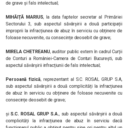
de grave și fals intelectual;
MIHĂIȚĂ MARIUS
, la data faptelor secretar al Primăriei
Sectorului 3, sub aspectul săvârșirii a două participații
improprii la infracțiunea de abuz în serviciu cu obținere de
foloase necuvenite, cu consecințe deosebit de grave;
MIRELA CHETREANU
, auditor public extern în cadrul Curții
de Conturi a României-Camera de Conturi București, sub
aspectul săvârșirii infracțiunii de fals intelectual;
Persoană fizică
, reprezentant al S.C. ROSAL GRUP S.A,
sub aspectul săvârșirii a două complicități la infracțiunea
de abuz în serviciu cu obținere de foloase necuvenite cu
consecințe deosebit de grave;
și
S.C. ROSAL GRUP S.A.
, sub aspectul săvârșirii a două
complicități la infracțiunea de abuz în serviciu dacă
funcționarul public a obținut pentru sine ori pentru altul un