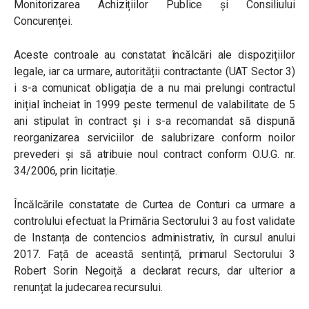
Monitorizarea Achizițiilor Publice și Consiliului
Concurenței.
Aceste controale au constatat încălcări ale dispozițiilor
legale, iar ca urmare, autorității contractante (UAT Sector 3)
i s-a comunicat obligația de a nu mai prelungi contractul
inițial încheiat în 1999 peste termenul de valabilitate de 5
ani stipulat în contract și i s-a recomandat să dispună
reorganizarea serviciilor de salubrizare conform noilor
prevederi și să atribuie noul contract conform O.U.G. nr.
34/2006, prin licitație.
Încălcările constatate de Curtea de Conturi ca urmare a
controlului efectuat la Primăria Sectorului 3 au fost validate
de Instanța de contencios administrativ, în cursul anului
2017. Față de această sentință, primarul Sectorului 3
Robert Sorin Negoiță a declarat recurs, dar ulterior a
renunțat la judecarea recursului.