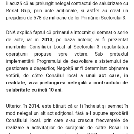
îi acuză că au prelungit nelegal contractul de salubrizare cu
Rosal Grup, prin acte adiționale, și astfel au creat un
prejudiciu de 578 de milioane de lei Primăriei Sectorului 3.
DNA explică faptul că primarul a
întocmit și semnat o serie
de acte, iar în
2013,
pe baza actelor, ar fi prezentat
membrilor Consiliului Local al Sectorului 3 regularitatea
operațiunii propuse spre votare. Sub pretextul
implementării Programului de dezvoltare a sistemului de
gestionare a deșeurilor, Negoiță ar fi determinat obținerea
votării, de către Consiliul local a
unui act care, în
realitate, viza prelungirea nelegală a contractului de
salubritate cu încă 10 ani.
Ulterior,
în 2014, este bănuit că ar fi încheiat și semnat în
mod nelegal un alt act adițional, fără a-l supune aprobării
Consiliului local, prin care s-au crescut frecvențele de
realizare a activităților de curățenie de către Rosal.
În