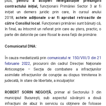
plus,
pentru a acoperi nelegalitățile prelungirii
contractului inițial,
funcționarii Primăriei Sector 3 ar fi
inițiat un demers juridic prin care, în cursul anului
2018,
actele adiționale s-ar fi aprobat retroactiv de
către Consiliul local.
Funcționarii primăriei sunt bănuiți că,
în final, au întocmit un referat prin care au șters, practic, o
parte din datoriile pe care Rosal le avea față de primărie.
Comunicatul DNA:
În cauza mediatizată prin
comunicatul nr. 150/VIII/3 din 21
februarie 2022
, procurorii din cadrul Direcției Naționale
Anticorupție – Secția de combatere a infracțiunilor
asimilate infracțiunilor de corupție au dispus trimiterea în
judecată, în stare de libertate, a inculpaților:
ROBERT SORIN NEGOIȚĂ
, primar al Sectorului 3 din
municipiul București, sub aspectul săvârșirii a două
infracțiuni de abuz în serviciu cu obținere de foloase