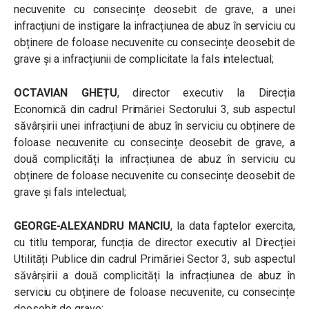
necuvenite cu consecințe deosebit de grave, a unei
infracțiuni de instigare la infracțiunea de abuz în serviciu cu
obținere de foloase necuvenite cu consecințe deosebit de
grave și a infracțiunii de complicitate la fals intelectual;
OCTAVIAN GHEȚU
, director executiv la Direcția
Economică din cadrul Primăriei Sectorului 3, sub aspectul
săvârșirii unei infracțiuni de abuz în serviciu cu obținere de
foloase necuvenite cu consecințe deosebit de grave, a
două complicități la infracțiunea de abuz în serviciu cu
obținere de foloase necuvenite cu consecințe deosebit de
grave și fals intelectual;
GEORGE-ALEXANDRU MANCIU
, la data faptelor exercita,
cu titlu temporar, funcția de director executiv al Direcției
Utilități Publice din cadrul Primăriei Sector 3, sub aspectul
săvârșirii a două complicități la infracțiunea de abuz în
serviciu cu obținere de foloase necuvenite, cu consecințe
deosebit de grave;