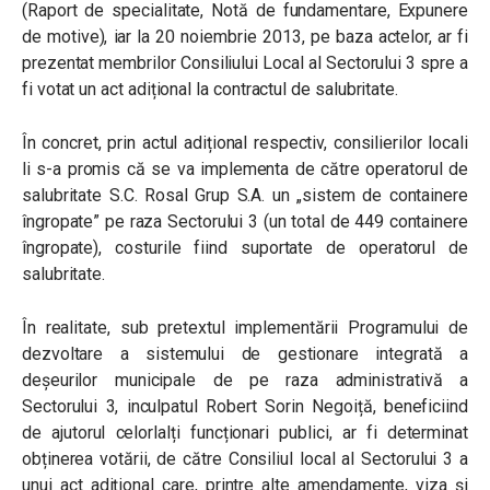
(Raport de specialitate, Notă de fundamentare, Expunere
de motive), iar la 20 noiembrie 2013, pe baza actelor, ar fi
prezentat membrilor Consiliului Local al Sectorului 3 spre a
fi votat un act adițional la contractul de salubritate.
În concret, prin actul adițional respectiv, consilierilor locali
li s-a promis că se va implementa de către operatorul de
salubritate S.C. Rosal Grup S.A. un „sistem de containere
îngropate” pe raza Sectorului 3 (un total de 449 containere
îngropate), costurile fiind suportate de operatorul de
salubritate.
În realitate, sub pretextul implementării Programului de
dezvoltare a sistemului de gestionare integrată a
deșeurilor municipale de pe raza administrativă a
Sectorului 3, inculpatul Robert Sorin Negoiță, beneficiind
de ajutorul celorlalți funcționari publici, ar fi determinat
obținerea votării, de către Consiliul local al Sectorului 3 a
unui act adițional care, printre alte amendamente, viza și