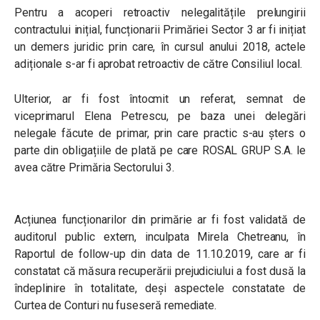
Pentru a acoperi retroactiv nelegalitățile prelungirii
contractului inițial, funcționarii Primăriei Sector 3 ar fi inițiat
un demers juridic prin care, în cursul anului 2018, actele
adiționale s-ar fi aprobat retroactiv de către Consiliul local.
Ulterior, ar fi fost întocmit un referat, semnat de
viceprimarul Elena Petrescu, pe baza unei delegări
nelegale făcute de primar, prin care practic s-au șters o
parte din obligațiile de plată pe care ROSAL GRUP S.A. le
avea către Primăria Sectorului 3.
Acțiunea funcționarilor din primărie ar fi fost validată de
auditorul public extern, inculpata Mirela Chetreanu, în
Raportul de follow-up din data de 11.10.2019, care ar fi
constatat că măsura recuperării prejudiciului a fost dusă la
îndeplinire în totalitate, deși aspectele constatate de
Curtea de Conturi nu fuseseră remediate.