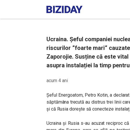
Ucraina. Șeful companiei nucle
riscurilor ”foarte mari” cauzat
Zaporojie. Susține că este vital
asupra instalației la timp pentru
acum 4 ani
Șeful Energoatom,
Petro Kotin,
a declarat
săptămâna trecută au distrus trei linii ca
și că Rusia dorește să conecteze instalați
Ucraina și Rusia s-au acuzat reciproc c