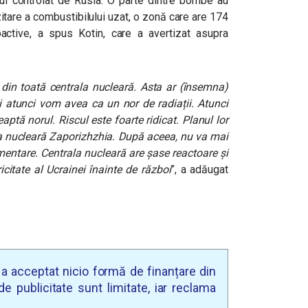
iul controlat de Rusia. O parte dintre bombe au
itare a combustibilului uzat, o zonă care are 174
active, a spus Kotin, care a avertizat asupra
 din toată centrala nucleară. Asta ar (însemna)
 și atunci vom avea ca un nor de radiații. Atunci
aptă norul. Riscul este foarte ridicat. Planul lor
rala nucleară Zaporizhzhia. După aceea, nu va mai
mentare. Centrala nucleară are șase reactoare și
citate al Ucrainei înainte de război
”, a adăugat
u a acceptat nicio formă de finanțare din
e publicitate sunt limitate, iar reclama