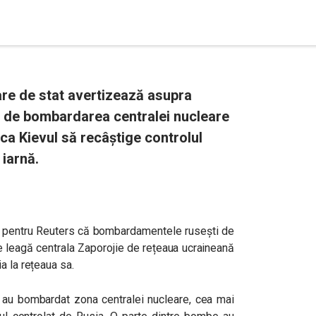
are de stat avertizează asupra
e de bombardarea centralei nucleare
 ca Kievul să recâștige controlul
 iarnă.
 pentru Reuters că bombardamentele rusești de
re leagă centrala
Zaporojie
de rețeaua ucraineană
a la rețeaua sa.
ă au bombardat zona centralei nucleare, cea mai