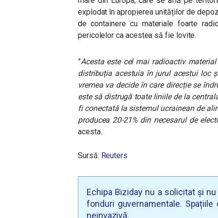
mare din Europa, care se află pe teritor
explodat în apropierea unităților de depoz
de containere cu materiale foarte radio
pericolelor ca acestea să fie lovite.
”
Acesta este cel mai radioactiv material
distribuția acestuia în jurul acestui loc
vremea va decide în care direcție se îndre
este să distrugă toate liniile de la cent
fi conectată la sistemul ucrainean de ali
producea 20-21% din necesarul de electri
acesta.
Sursă:
Reuters
Echipa Biziday nu a solicitat și n
fonduri guvernamentale. Spațiile d
neinvazivă.