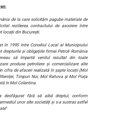
Dan:
ânia de la care solicităm pagube materiale de
itat rezilierea contractului de asociere între
 locații din București.
 în 1995 între Consiliul Local al Municipiului
drepturile și obligațiile firmei Petroli România
veneau să împartă venitul rezultat din toate
nzare produse petroliere și comercializare alte
n cifra de afaceri realizată în șapte locații (Mol
Olteniței, Timpuri Noi, Mol Rahova și Mol Piața
ată în Mol Colentina.
 a desfășurat fără să aibă dreptul, conform
termediul unor alte societăți și s-a sustras astfel
rate
”.