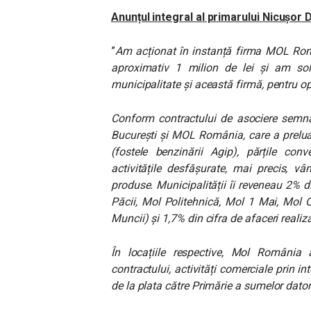
Anunțul integral al primarului Nicușor 
”
Am acționat în instanță firma MOL Rom
aproximativ 1 milion de lei și am solic
municipalitate și această firmă, pentru opt
Conform contractului de asociere semnat
București și MOL România, care a preluat 
(fostele benzinării Agip), părțile con
activitățile desfășurate, mai precis, vâ
produse. Municipalității îi reveneau 2% di
Păcii, Mol Politehnică, Mol 1 Mai, Mol 
Muncii) și 1,7% din cifra de afaceri realiz
În locațiile respective, Mol România
contractului, activități comerciale prin in
de la plata către Primărie a sumelor dato