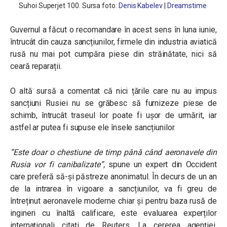
Suhoi Superjet 100. Sursa foto:
Denis Kabelev
|
Dreamstime
Guvernul a făcut o recomandare în acest sens în luna iunie,
întrucât din cauza sancțiunilor, firmele din industria aviatică
rusă nu mai pot cumpăra piese din străinătate, nici să
ceară reparații.
O altă sursă a comentat că nici țările care nu au impus
sancțiuni Rusiei nu se grăbesc să furnizeze piese de
schimb, întrucât traseul lor poate fi ușor de urmărit, iar
astfel ar putea fi supuse ele însele sancțiunilor.
”Este doar o chestiune de timp până când aeronavele din
Rusia vor fi canibalizate”,
spune un expert din Occident
care preferă să-și păstreze anonimatul. În decurs de un an
de la intrarea în vigoare a sancțiunilor, va fi greu de
întreținut aeronavele moderne chiar și pentru baza rusă de
ingineri cu înaltă calificare, este evaluarea experților
internaționali citați de Reuters. La cererea agenției,