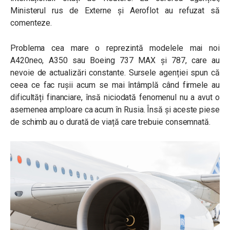
Ministerul rus de Externe și Aeroflot au refuzat să
comenteze.
Problema cea mare o reprezintă modelele mai noi
A420neo, A350 sau Boeing 737 MAX și 787, care au
nevoie de actualizări constante. Sursele agenției spun că
ceea ce fac rușii acum se mai întâmplă când firmele au
dificultăți financiare, însă niciodată fenomenul nu a avut o
asemenea amploare ca acum în Rusia. Însă și aceste piese
de schimb au o durată de viață care trebuie consemnată.