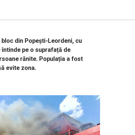
i bloc din Popești-Leordeni, cu
 întinde pe o suprafață de
soane rănite. Populația a fost
să evite zona.