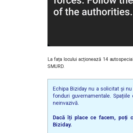
La fața locului acționează 14 autospecial
SMURD.
Echipa Biziday nu a solicitat și n
fonduri guvernamentale. Spațiile d
neinvazivă.
Dacă îți place ce facem, poți c
Biziday.