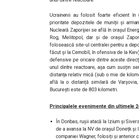
Ucrainenii au folosit foarte eficient î
prioritate depozitele de muniții și arma
Nucleară Zaporijiei se află în orașul Energ
Rog, Melitopol, dar și de orașul Zapor
folosească site-ul centralei pentru a dep
făcut și la Cernobîl, în ofensiva de la Kie
defensive pe oricare dintre aceste direcț
unul dintre reactoare, așa cum susțin ser
distanța relativ mică (sub o mie de kilo
află la o distanță similară de Varșovia,
București este de 803 kilometri.
Principalele evenimente din ultimele 2
În Donbas, rușii atacă la Izium și Siver
de a avansa la NV de orașul Donețk și la
companiei Wagner, folosiți și anterior c