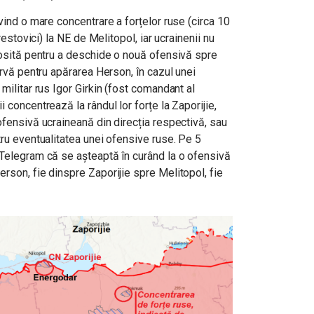
vind o mare concentrare a forțelor ruse (circa 10
restovici) la NE de Melitopol, iar ucrainenii nu
olosită pentru a deschide o nouă ofensivă spre
ervă pentru apărarea Herson, în cazul unei
militar rus Igor Girkin (fost comandant al
 concentrează la rândul lor forțe la Zaporijie,
ofensivă ucraineană din direcția respectivă, sau
tru eventualitatea unei ofensive ruse. Pe 5
 Telegram că se așteaptă în curând la o ofensivă
rson, fie dinspre Zaporijie spre Melitopol, fie