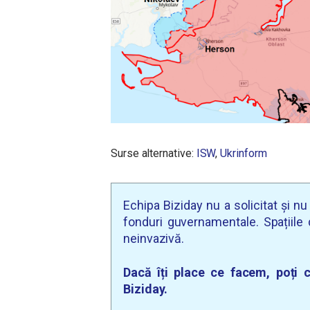
Surse alternative:
ISW
,
Ukrinform
Echipa Biziday nu a solicitat și n
fonduri guvernamentale. Spațiile d
neinvazivă.
Dacă îți place ce facem, poți c
Biziday.