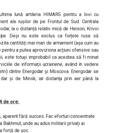
n ultima lună artileria HIMARS pentru a lovi cu
ment ale rușilor de pe Frontul de Sud. Centrala
odar, la o distanță relativ mică de Herson, Krivoi
ijie. Deși nu este exclus ca forțele ruse să
ozita cantități mai mari de armament (așa cum au
v) pentru a putea aproviziona acțiuni ofensive sau
ii, este totuși improbabil ca acestea să fi minat
viciile de informații ucrainene, având în vedere
metri) dintre Energodar și Moscova. Energodar se
 dar și de Minsk, iar distanța prin aer până la
4 de ore:
s, aparent fără succes. Fac eforturi concentrate
 Bakhmut, unde au adus militarii privați ai
a forță de șoc.