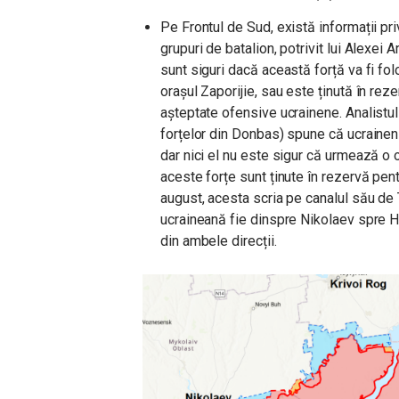
Pe Frontul de Sud, există informații pri
grupuri de batalion, potrivit lui Alexei A
sunt siguri dacă această forță va fi f
orașul Zaporijie, sau este ținută în rez
așteptate ofensive ucrainene. Analistul 
forțelor din Donbas) spune că ucrainenii
dar nici el nu este sigur că urmează o 
aceste forțe sunt ținute în rezervă pen
august, acesta scria pe canalul său de
ucraineană fie dinspre Nikolaev spre He
din ambele direcții.