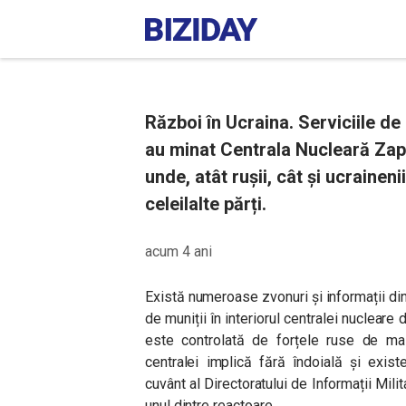
Război în Ucraina. Serviciile de
au minat Centrala Nucleară Zapo
unde, atât rușii, cât și ucrainen
celeilalte părți.
acum 4 ani
Există numeroase zvonuri și informații din
de muniții în interiorul centralei nucleare
este controlată de forțele ruse de mai 
centralei implică fără îndoială și exist
cuvânt al Directoratului de Informații Milit
unul dintre reactoare.