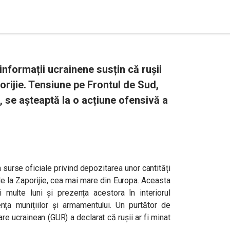
 informații ucrainene susțin că rușii
rijie. Tensiune pe Frontul de Sud,
ii, se așteaptă la o acțiune ofensivă a
 surse oficiale privind depozitarea unor cantități
 de la Zaporijie, cea mai mare din Europa. Aceasta
multe luni și prezența acestora în interiorul
ența munițiilor și armamentului. Un purtător de
are ucrainean (GUR) a declarat că rușii ar fi minat