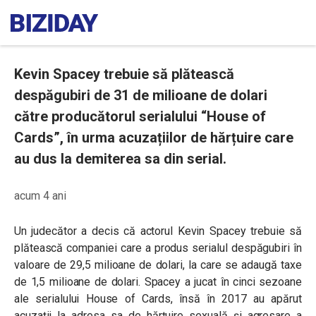
Kevin Spacey trebuie să plătească
despăgubiri de 31 de milioane de dolari
către producătorul serialului “House of
Cards”, în urma acuzațiilor de hărțuire care
au dus la demiterea sa din serial.
acum 4 ani
Un judecător a decis că actorul Kevin Spacey trebuie să
plătească companiei care a produs serialul despăgubiri în
valoare de 29,5 milioane de dolari, la care se adaugă taxe
de 1,5 milioane de dolari. Spacey a jucat în cinci sezoane
ale serialului House of Cards, însă în 2017 au apărut
acuzații la adresa sa de hărțuire sexuală și agresare a