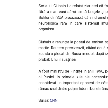
Soția lui Ciubais i-a relatat ziaristei că 
fără a mai reuși să-și simtă brațele și p
Bolilor din SUA precizează că sindromul d
neurologică rară în care sistemul imun
organism.
Ciubais a renunțat la postul de emisar sp
martie. Reuters precizează, citând două su
acesta a plecat din Rusia imediat după iz
probabil, nu îl susținea.
A fost ministru de Finanțe în anii 1990, p
al Rusiei. În primele zile ale ascensiun
considerat un important oponent de către
rămas unul dintre puținii lideri liberali ră
Sursa:
CNN