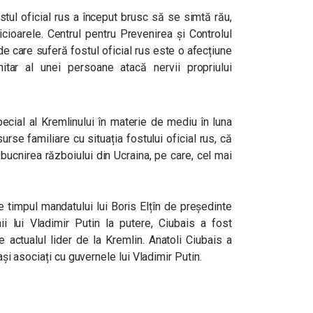
fostul oficial rus a început brusc să se simtă rău,
icioarele. Centrul pentru Prevenirea și Controlul
e care suferă fostul oficial rus este o afecțiune
itar al unei persoane atacă nervii propriului
ecial al Kremlinului în materie de mediu în luna
rse familiare cu situația fostului oficial rus, că
bucnirea războiului din Ucraina, pe care, cel mai
e timpul mandatului lui Boris Elțîn de președinte
ii lui Vladimir Putin la putere, Ciubais a fost
 actualul lider de la Kremlin. Anatoli Ciubais a
mași asociați cu guvernele lui Vladimir Putin.