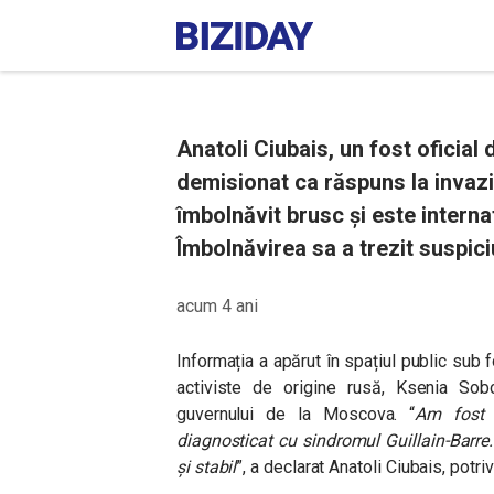
Anatoli Ciubais, un fost oficial 
demisionat ca răspuns la invazi
îmbolnăvit brusc și este internat
Îmbolnăvirea sa a trezit suspiciu
acum 4 ani
Informația a apărut în spațiul public sub f
activiste de origine rusă, Ksenia Sobc
guvernului de la Moscova. “
Am fost i
diagnosticat cu sindromul Guillain-Barre.
și stabil
”, a declarat Anatoli Ciubais, potrivi