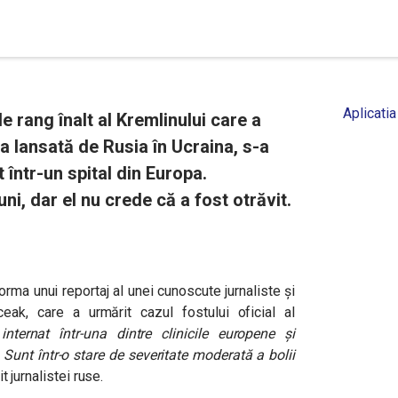
Aplicatia
de rang înalt al Kremlinului care a
a lansată de Rusia în Ucraina, s-a
 într-un spital din Europa.
ni, dar el nu crede că a fost otrăvit.
orma unui reportaj al unei cunoscute jurnaliste și
eak, care a urmărit cazul fostului oficial al
nternat într-una dintre clinicile europene și
 Sunt într-o stare de severitate moderată a bolii
t jurnalistei ruse.