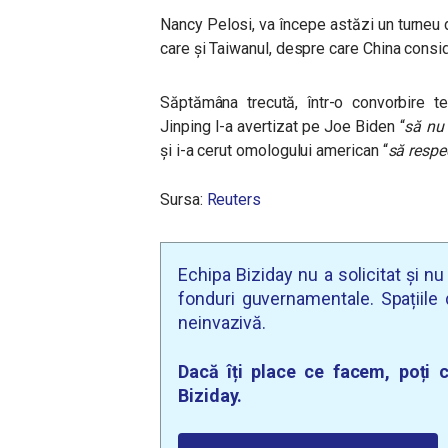
Nancy Pelosi, va începe astăzi un turneu d
care și Taiwanul, despre care China consid
Săptămâna trecută, într-o convorbire t
Jinping l-a avertizat pe Joe Biden “
să nu 
și i-a cerut omologului american “
să respe
Sursa:
Reuters
Echipa Biziday nu a solicitat și n
fonduri guvernamentale. Spațiile d
neinvazivă.
Dacă îți place ce facem, poți c
Biziday.