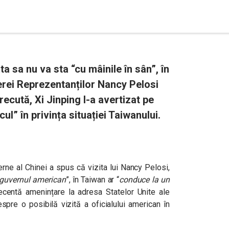
 sa nu va sta “cu mâinile în sân”, în
erei Reprezentanților Nancy Pelosi
ecută, Xi Jinping l-a avertizat pe
l” în privința situației Taiwanului.
erne al Chinei a spus că vizita lui Nancy Pelosi,
n guvernul american
”, în Taiwan ar “
conduce la un
ecentă amenințare la adresa Statelor Unite ale
spre o posibilă vizită a oficialului american în