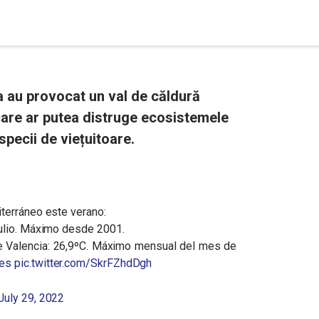
a au provocat un val de căldură
care ar putea distruge ecosistemele
pecii de viețuitoare.
terráneo este verano:
julio. Máximo desde 2001.
 Valencia: 26,9ºC. Máximo mensual del mes de
es
pic.twitter.com/SkrFZhdDgh
July 29, 2022