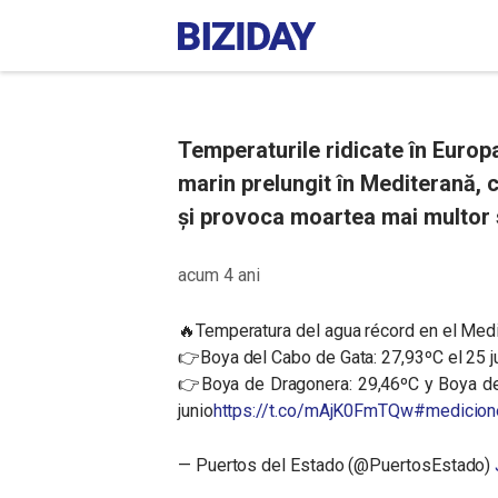
Temperaturile ridicate în Europ
marin prelungit în Mediterană, 
și provoca moartea mai multor s
acum 4 ani
🔥Temperatura del agua récord en el Medi
👉Boya del Cabo de Gata: 27,93ºC el 25 
👉Boya de Dragonera: 29,46ºC y Boya de
junio
https://t.co/mAjK0FmTQw
#medicion
— Puertos del Estado (@PuertosEstado)