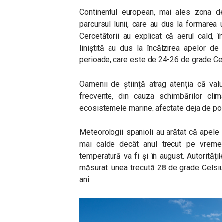
Continentul european, mai ales zona de
parcursul lunii, care au dus la formarea
Cercetătorii au explicat că aerul cald, 
liniștită au dus la încălzirea apelor 
perioade, care este de 24-26 de grade Ce
Oamenii de știință atrag atenția că val
frecvente, din cauza schimbărilor cli
ecosistemele marine, afectate deja de pol
Meteorologii spanioli au arătat că apele
mai calde decât anul trecut pe vreme
temperatură va fi și în august. Autorități
măsurat lunea trecută 28 de grade Celsiu
ani.