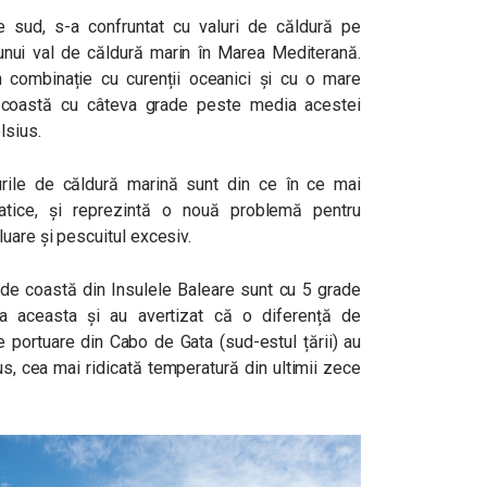
 sud, s-a confruntat cu valuri de căldură pe
 unui val de căldură marin în Marea Mediterană.
în combinație cu curenții oceanici și cu o mare
de coastă cu câteva grade peste media acestei
lsius.
urile de căldură marină sunt din ce în ce mai
matice, și reprezintă o nouă problemă pentru
uare și pescuitul excesiv.
 de coastă din Insulele Baleare sunt cu 5 grade
a aceasta și au avertizat că o diferență de
le portuare din Cabo de Gata (sud-estul țării) au
s, cea mai ridicată temperatură din ultimii zece