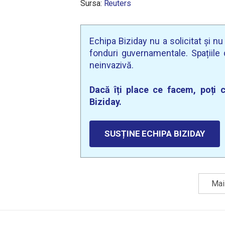
Sursa:
Reuters
Echipa Biziday nu a solicitat și n
fonduri guvernamentale. Spațiile d
neinvazivă.
Dacă îți place ce facem, poți c
Biziday.
SUSȚINE ECHIPA BIZIDAY
Mai 