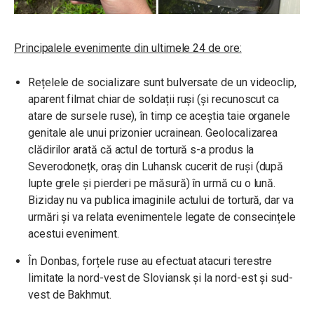
Principalele evenimente din ultimele 24 de ore:
Rețelele de socializare sunt bulversate de un videoclip,
aparent filmat chiar de soldații ruși (și recunoscut ca
atare de sursele ruse), în timp ce aceștia taie organele
genitale ale unui prizonier ucrainean. Geolocalizarea
clădirilor arată că actul de tortură s-a produs la
Severodonețk, oraș din Luhansk cucerit de ruși (după
lupte grele și pierderi pe măsură) în urmă cu o lună.
Biziday nu va publica imaginile actului de tortură, dar va
urmări și va relata evenimentele legate de consecințele
acestui eveniment.
În Donbas, forțele ruse au efectuat atacuri terestre
limitate la nord-vest de Sloviansk și la nord-est și sud-
vest de Bakhmut.