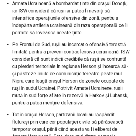
Armata Ucraineană a bombardat ținte din orașul Donețk,
iar ISW consideră că rușii ar putea fi nevoiți să
intensifice operațiunile ofensive din zonă, pentru a
îndepărta artileria ucraineană din raza operațională ce îi
permite să lovească aceste ținte.
Pe Frontul de Sud, rușii au încercat o ofensivă terestră
limitată pentru a preveni contraofensiva ucraineană. ISW
consideră că sunt indicii credibile că rușii se confruntă
cu pierderi teritoriale în regiunea Herson și încearcă să-
și păstreze liniile de comunicație terestre peste râul
Nipru, care leagă orașul Herson de zonele ocupate de
ruși în sudul Ucrainei. Potrivit Armatei Ucrainene, rușii
mută în sud forțe aflate în rezervă la Harkov și Luhansk,
pentru a putea menține defensiva.
Tot în orașul Herson, partizanii locali au răspândit
fluturași prin care cer populației civile să părăsească
temporar orașul, până când acesta va fi eliberat de