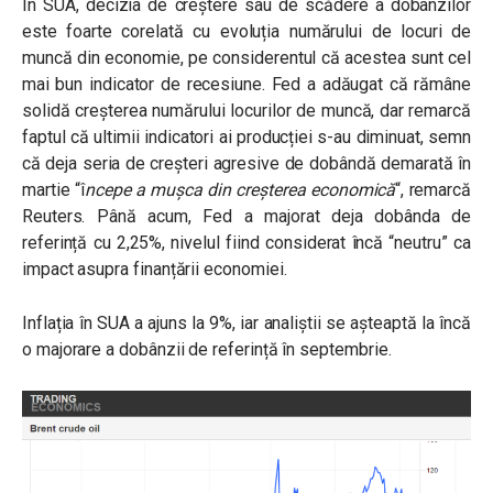
În SUA, decizia de creștere sau de scădere a dobânzilor
este foarte corelată cu evoluția numărului de locuri de
muncă din economie, pe considerentul că acestea sunt cel
mai bun indicator de recesiune. Fed a adăugat că rămâne
solidă creșterea numărului locurilor de muncă, dar remarcă
faptul că ultimii indicatori ai producției s-au diminuat, semn
că deja seria de creșteri agresive de dobândă demarată în
martie “î
ncepe a mușca din creșterea economică
“, remarcă
Reuters. Până acum, Fed a majorat deja dobânda de
referință cu 2,25%, nivelul fiind considerat încă “neutru” ca
impact asupra finanțării economiei.
Inflația în SUA a ajuns la 9%, iar analiștii se așteaptă la încă
o majorare a dobânzii de referință în septembrie.