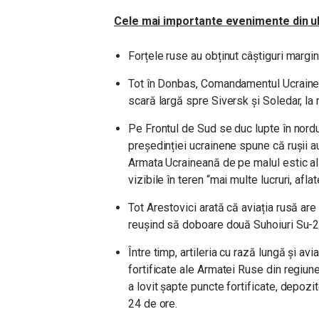
Cele mai importante evenimente din ul
Forțele ruse au obținut câștiguri margi
Tot în Donbas, Comandamentul Ucrainea
scară largă spre Siversk și Soledar, la
Pe Frontul de Sud se duc lupte în nordul
președinției ucrainene spune că rușii au
Armata Ucraineană de pe malul estic al râ
vizibile în teren “mai multe lucruri, afl
Tot Arestovici arată că aviația rusă are 
reușind să doboare două Suhoiuri Su-25,
Între timp, artileria cu rază lungă și av
fortificate ale Armatei Ruse din regi
a lovit șapte puncte fortificate, depozi
24 de ore.