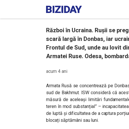
Război în Ucraina. Rușii se pre
scară largă în Donbas, iar ucra
Frontul de Sud, unde au lovit d
Armatei Ruse. Odesa, bombardat
acum 4 ani
Armata Rusă se concentrează pe Donbas di
sud de Bakhmut. ISW consideră că acestea
măsură de aceleași limitări fundamentale
teren în mod substanțial” – incapacitate
de luptă și dificultatea de a captura porți
blocați săptămâni sau luni.