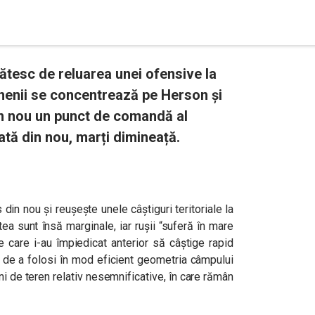
gătesc de reluarea unei ofensive la
inenii se concentrează pe Herson și
in nou un punct de comandă al
ă din nou, marți dimineață.
n nou și reușește unele câștiguri teritoriale la
 sunt însă marginale, iar rușii “suferă în mare
 care i-au împiedicat anterior să câștige rapid
a de a folosi în mod eficient geometria câmpului
uni de teren relativ nesemnificative, în care rămân