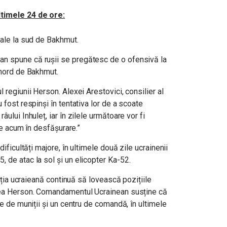
timele 24 de ore:
nale la sud de Bakhmut.
n spune că rușii se pregătesc de o ofensivă la
 nord de Bakhmut.
 regiunii Herson. Alexei Arestovici, consilier al
 fost respinși în tentativa lor de a scoate
ului Inhuleț, iar în zilele următoare vor fi
ate acum în desfășurare.”
dificultăți majore, în ultimele două zile ucrainenii
 de atac la sol și un elicopter Ka-52.
iația ucraieană continuă să lovească pozițiile
unea Herson. Comandamentul Ucrainean susține că
te de muniții și un centru de comandă, în ultimele