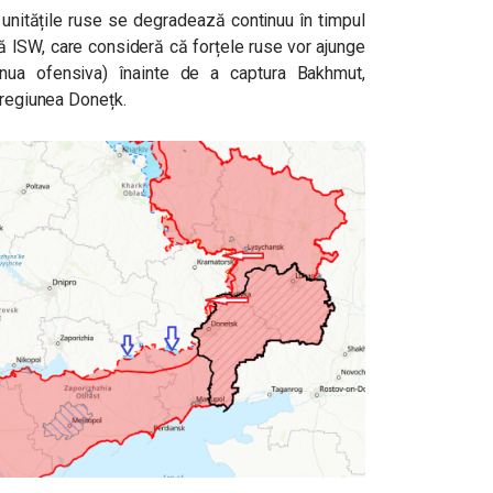
 unitățile ruse se degradează continuu în timpul
tă ISW, care consideră că forțele ruse vor ajunge
inua ofensiva) înainte de a captura Bakhmut,
 regiunea Donețk.