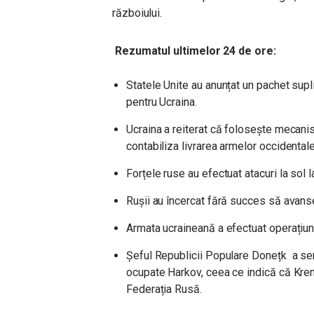
războiului.
Rezumatul ultimelor 24 de ore:
Statele Unite au anunțat un pachet supl
pentru Ucraina.
Ucraina a reiterat că folosește mecani
contabiliza livrarea armelor occidentale 
Forțele ruse au efectuat atacuri la sol 
Rușii au încercat fără succes să avans
Armata ucraineană a efectuat operațiuni 
Șeful Republicii Populare Donețk a sem
ocupate Harkov, ceea ce indică că Krem
Federația Rusă.