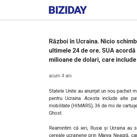
Război în Ucraina. Nicio schimba
ultimele 24 de ore. SUA acordă 
milioane de dolari, care inclu
acum 4 ani
Statele Unite au anunțat un nou pachet mi
pentru Ucraina. Acesta include alte p
mobilitate (HIMARS), 36 de mii de cartușe
Ghost.
Reamintim că ieri,
Rusia și Ucraina au s
cereale ucrainene prin Marea Neagră, car