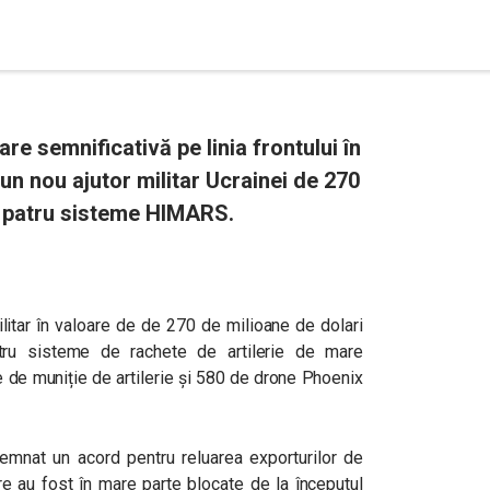
re semnificativă pe linia frontului în
un nou ajutor militar Ucrainei de 270
de patru sisteme HIMARS.
litar în valoare de de 270 de milioane de dolari
atru sisteme de rachete de artilerie de mare
 de muniție de artilerie și 580 de drone Phoenix
emnat un acord pentru reluarea exporturilor de
e au fost în mare parte blocate de la începutul