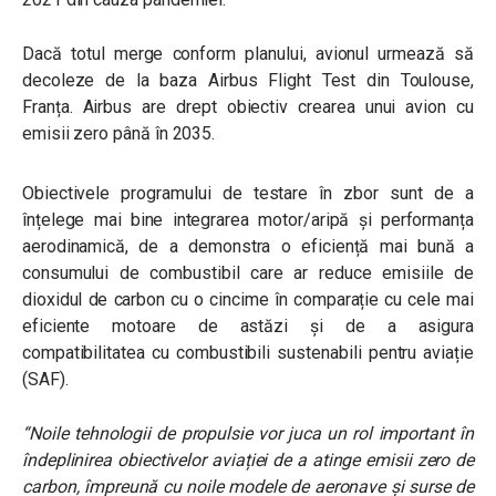
Dacă totul merge conform planului, avionul urmează să
decoleze de la baza Airbus Flight Test din Toulouse,
Franța. Airbus are drept obiectiv crearea unui avion cu
emisii zero până în 2035.
Obiectivele programului de testare în zbor sunt de a
înțelege mai bine integrarea motor/aripă și performanța
aerodinamică, de a demonstra o eficiență mai bună a
consumului de combustibil care ar reduce emisiile de
dioxidul de carbon cu o cincime în comparație cu cele mai
eficiente motoare de astăzi și de a asigura
compatibilitatea cu combustibili sustenabili pentru aviație
(SAF).
“
Noile tehnologii de propulsie vor juca un rol important în
îndeplinirea obiectivelor aviației de a atinge emisii zero de
carbon, împreună cu noile modele de aeronave și surse de