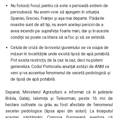
Nu folosiți focul, pentru că este o perioadă extrem de
periculoasă. Nu avem voie să ajungem în situația
Spaniei, Greciei, Franței și așa mai departe. Pădurile
noastre sunt de alt tip, nu avem același pericol de a
avea incendii pe suprafețe foarte mari, dar și în aceste
condiții se poate ca litiera să ia foc și să se extindă.
Celula de criză de la nivelul guvernului se va ocupa de
măsuri în localitățile unde există lipsă de apă potabilă.
Pot exista restricții, de la caz la caz, deci nu putem
generaliza. Codul Portocaliu anunțat astăzi de ANM va
veni și va accentua fenomenul de secetă pedologică și
de lipsă de apă potabilă.
Separat, Ministerul Agriculturii a informat că în județele
Brăila, Galați, Ialomița și Teleorman, peste 16 mii de
hectare cultivate cu grâu au fost afectate de fenomenul
secetei pedologice (lipsa apei din soluri). La începutul
acestei săptămâni, Comisia Europeană avertiza că