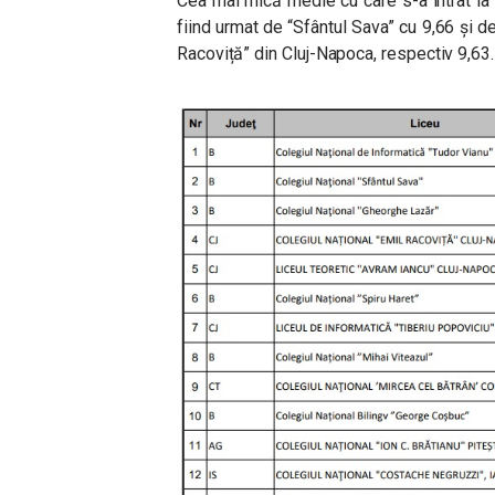
Cea mai mică medie cu care s-a intrat la 
fiind urmat de “Sfântul Sava” cu 9,66 și d
Racoviță” din Cluj-Napoca, respectiv 9,63.