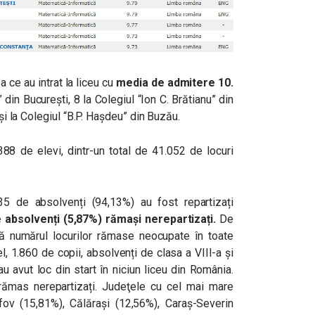
 ce au intrat la liceu cu
media de admitere 10.
 din București, 8 la Colegiul “Ion C. Brătianu” din
 și la Colegiul “B.P. Hașdeu” din Buzău.
88 de elevi, dintr-un total de 41.052 de locuri
35 de absolvenți (94,13%) au fost repartizați
 absolvenți (5,87%) rămaşi nerepartizați.
De
că
numărul locurilor rămase neocupate în toate
l, 1.860 de copii, absolvenți de clasa a VIII-a și
u avut loc din start în niciun liceu din România.
ămas nerepartizați.
Judeţele cu cel mai mare
fov (15,81%), Călăraşi (12,56%), Caraș-Severin