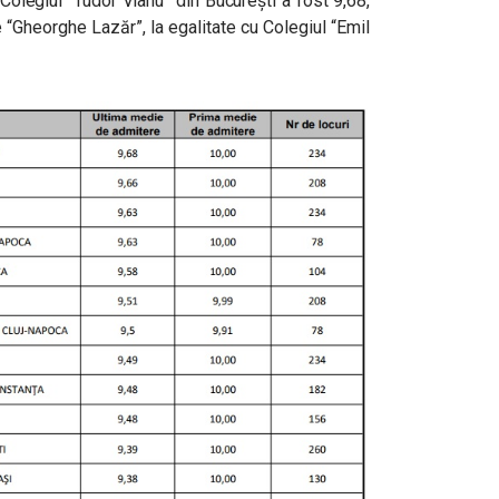
Colegiul “Tudor Vianu” din București a fost 9,68,
e “Gheorghe Lazăr”, la egalitate cu Colegiul “Emil