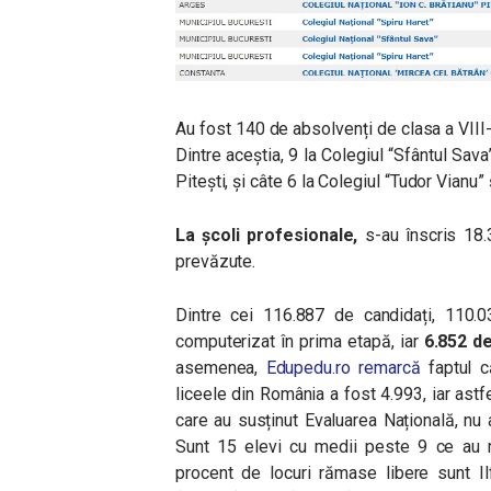
Au fost 140 de absolvenți de clasa a VIII-a
Dintre aceștia, 9 la Colegiul “Sfântul Sava”
Pitești, și câte 6 la Colegiul “Tudor Vianu”
La școli profesionale,
s-au înscris 18.3
prevăzute.
Dintre cei 116.887 de candidați, 110.0
computerizat în prima etapă, iar
6.852 de
asemenea,
Edupedu.ro remarcă
faptul 
liceele din România a fost 4.993, iar astfe
care au susținut Evaluarea Națională, nu a
Sunt 15 elevi cu medii peste 9 ce au r
procent de locuri rămase libere sunt Il