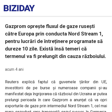
Gazprom oprește fluxul de gaze rusești
către Europa prin conducta Nord Stream 1,
pentru lucrări de întreținere programate să
dureze 10 zile. Există însă temeri că
termenul va fi prelungit din cauza războiului.
acum 4 ani
Reuters explică faptul că guvernele țărilor din UE,
investitorii de pe burse și numeroase companii și-au
manifestat deja îngrijorarea că războiul din Ucraina ar putea
prelungi perioada în care Gazprom a anunțat că va opri
exporturile de gaze prin intermediul Nord Stream 1, cel mai
mare gazoduct care transportă gazul rusesc în Germania.