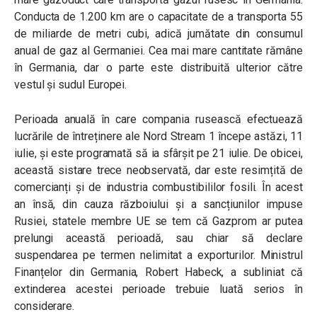
Conducta de 1.200 km are o capacitate de a transporta 55
de miliarde de metri cubi, adică jumătate din consumul
anual de gaz al Germaniei. Cea mai mare cantitate rămâne
în Germania, dar o parte este distribuită ulterior către
vestul și sudul Europei.
Perioada anuală în care compania rusească efectuează
lucrările de întreținere ale Nord Stream 1 începe astăzi, 11
iulie, și este programată să ia sfârșit pe 21 iulie. De obicei,
această sistare trece neobservată, dar este resimțită de
comercianți și de industria combustibililor fosili. În acest
an însă, din cauza războiului și a sancțiunilor impuse
Rusiei, statele membre UE se tem că Gazprom ar putea
prelungi această perioadă, sau chiar să declare
suspendarea pe termen nelimitat a exporturilor. Ministrul
Finanțelor din Germania, Robert Habeck, a subliniat că
extinderea acestei perioade trebuie luată serios în
considerare.