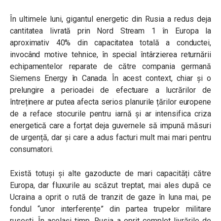
În ultimele luni, gigantul energetic din Rusia a redus deja
cantitatea livrată prin Nord Stream 1 în Europa la
aproximativ 40% din capacitatea totală a conductei,
invocând motive tehnice, în special întârzierea returnării
echipamentelor reparate de către compania germană
Siemens Energy în Canada. În acest context, chiar și o
prelungire a perioadei de efectuare a lucrărilor de
întreținere ar putea afecta serios planurile țărilor europene
de a reface stocurile pentru iarnă și ar intensifica criza
energetică care a forțat deja guvernele să impună măsuri
de urgență, dar și care a adus facturi mult mai mari pentru
consumatori.
Există totuși și alte gazoducte de mari capacități către
Europa, dar fluxurile au scăzut treptat, mai ales după ce
Ucraina a oprit o rută de tranzit de gaze în luna mai, pe
fondul “unor interferențe” din partea trupelor militare
rusești. În același timp, Rusia a oprit complet livrările de