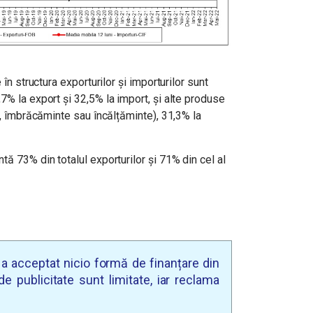
 în structura exporturilor şi importurilor sunt
7% la export şi 32,5% la import, şi alte produse
al, îmbrăcăminte sau încălțăminte),
31,3% la
tă 73% din totalul exporturilor și 71% din cel al
u a acceptat nicio formă de finanțare din
e publicitate sunt limitate, iar reclama