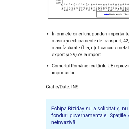
În primele cinci luni, ponderi importante
maşini şi echipamente de transport, 42,
manufacturate (
fier, oțel, cauciuc, met
export şi 29,6% la import.
Comerțul României cu țările UE reprezin
importurilor.
Grafic/Date: INS
Echipa Biziday nu a solicitat și n
fonduri guvernamentale. Spațiile d
neinvazivă.