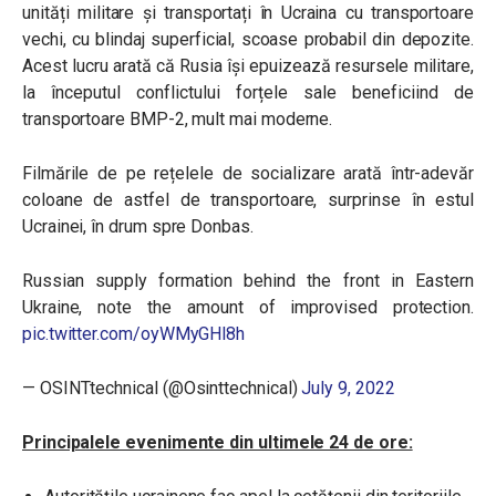
unități militare și transportați în Ucraina cu transportoare
vechi, cu blindaj superficial, scoase probabil din depozite.
Acest lucru arată că Rusia își epuizează resursele militare,
la începutul conflictului forțele sale beneficiind de
transportoare BMP-2, mult mai moderne.
Filmările de pe rețelele de socializare arată într-adevăr
coloane de astfel de transportoare, surprinse în estul
Ucrainei, în drum spre Donbas.
Russian supply formation behind the front in Eastern
Ukraine, note the amount of improvised protection.
pic.twitter.com/oyWMyGHl8h
— OSINTtechnical (@Osinttechnical)
July 9, 2022
Principalele evenimente din ultimele 24 de ore: