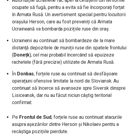
Autoritățile ucrainene fac apel la cetățenii din teritoriile
ocupate să fugă, pentru a evita să fie încorporați forțat
în Armata Rusă. Un avertisment special pentru locuitorii
orașului Herson, care au fost preveniți că Armata
Ucraineană va bombarda pozițiile ruse din oraș.
Ucrainenii au continuat să bombardeze de la mare
distanță depozitele de muniții ruse din spatele frontului
(
Donețk
), cel mai probabil încercând să epuizeze
rachetele (fără precizie) utilizate de Armata Rusă.
În
Donbas
, forțele ruse au continuat să desfășoare
operațiuni ofensive limitate la nord de Sloviansk. Au
continuat să încerce să avanseze spre Siversk dinspre
Lisiceansk, dar nu au făcut niciun câștig teritorial
confirmat.
Pe
Frontul de Sud
, forțele ruse au continuat atacurile
asupra așezărilor dintre Herson și Nikolaev pentru a
recâștiga pozițiile pierdute.