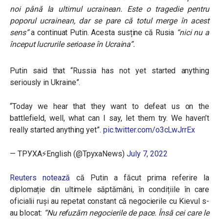
noi până la ultimul ucrainean. Este o tragedie pentru
poporul ucrainean, dar se pare că totul merge în acest
sens”
a continuat Putin. Acesta susține că Rusia
“nici nu a
început lucrurile serioase în Ucraina”.
Putin said that “Russia has not yet started anything
seriously in Ukraine”.
“Today we hear that they want to defeat us on the
battlefield, well, what can I say, let them try. We haven’t
really started anything yet”.
pic.twitter.com/o3cLwJrrEx
— ТРУХА⚡️English (@TpyxaNews)
July 7, 2022
Reuters notează
că Putin a făcut prima referire la
diplomație din ultimele săptămâni, în condițiile în care
oficialii ruși au repetat constant că negocierile cu Kievul s-
au blocat:
“Nu refuzăm negocierile de pace. Însă cei care le