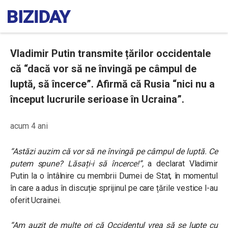
Vladimir Putin transmite țărilor occidentale
că “dacă vor să ne învingă pe câmpul de
luptă, să încerce”. Afirmă că Rusia “nici nu a
început lucrurile serioase în Ucraina”.
acum 4 ani
“Astăzi auzim că vor să ne învingă pe câmpul de luptă. Ce
putem spune? Lăsați-i să încerce!”,
a declarat Vladimir
Putin la o întâlnire cu membrii Dumei de Stat, în momentul
în care a adus în discuție sprijinul pe care țările vestice l-au
oferit Ucrainei.
“Am auzit de multe ori că Occidentul vrea să se lupte cu