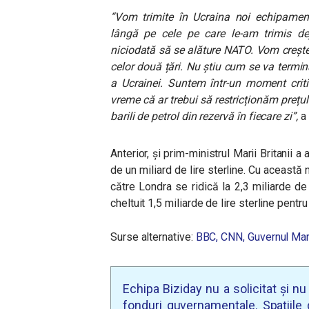
“
Vom trimite în Ucraina noi echipamente
lângă pe cele pe care le-am trimis d
niciodată să se alăture NATO. Vom creșt
celor două țări. Nu știu cum se va termin
a Ucrainei. Suntem într-un moment cri
vreme că ar trebui să restricționăm prețul
barili de petrol din rezervă în fiecare zi”,
a 
Anterior, și prim-ministrul Marii Britanii a
de un miliard de lire sterline.
Cu această no
către Londra se ridică la 2,3 miliarde d
cheltuit 1,5 miliarde de lire sterline pentr
Surse alternative:
BBC,
CNN,
Guvernul Mari
Echipa Biziday nu a solicitat și n
fonduri guvernamentale. Spațiile d