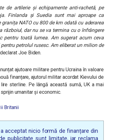
 de artilerie și echipamente anti-rachetă,
pe
eja. Finlanda și Suedia sunt mai aproape ca
e granița NATO cu 800 de km odată cu aderarea
a războiul, dar nu se va termina cu o înfrângere
tic pentru toată lumea. Am sugerat acum ceva
 pentru petrolul rusesc. Am eliberat un milion de
declarat Joe Biden.
 anunțat ajutoare militare pentru Ucraina în valoare
uă finanțare, ajutorul militar acordat Kievului de
e lire sterline. Pe lângă această sumă, UK a mai
u sprijin umanitar și economic.
i Britanii
u a acceptat nicio formă de finanțare din
e publicitate sunt limitate, iar reclama