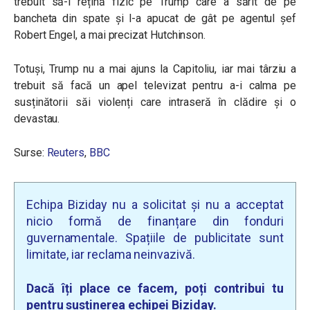
trebuit să-l rețină fizic pe Trump care a sărit de pe
bancheta din spate și l-a apucat de gât pe agentul șef
Robert Engel, a mai precizat Hutchinson.
Totuși, Trump nu a mai ajuns la Capitoliu, iar mai târziu a
trebuit să facă un apel televizat pentru a-i calma pe
susținătorii săi violenți care intraseră în clădire și o
devastau.
Surse:
Reuters
,
BBC
Echipa Biziday nu a solicitat și nu a acceptat
nicio formă de finanțare din fonduri
guvernamentale. Spațiile de publicitate sunt
limitate, iar reclama neinvazivă.
Dacă îți place ce facem, poți contribui tu
pentru susținerea echipei Biziday.