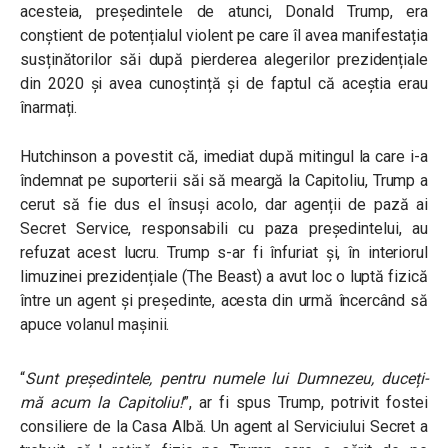
acesteia, președintele de atunci, Donald Trump, era
conștient de potențialul violent pe care îl avea manifestația
susținătorilor săi după pierderea alegerilor prezidențiale
din 2020 și avea cunoștință și de faptul că aceștia erau
înarmați.
Hutchinson a povestit că, imediat după mitingul la care i-a
îndemnat pe suporterii săi să meargă la Capitoliu, Trump a
cerut să fie dus el însuși acolo, dar agenții de pază ai
Secret Service, responsabili cu paza președintelui, au
refuzat acest lucru. Trump s-ar fi înfuriat și, în interiorul
limuzinei prezidențiale (The Beast) a avut loc o luptă fizică
între un agent și președinte, acesta din urmă încercând să
apuce volanul mașinii.
“
Sunt președintele, pentru numele lui Dumnezeu, duceți-
mă acum la Capitoliu!
”, ar fi spus Trump, potrivit fostei
consiliere de la Casa Albă. Un agent al Serviciului Secret a