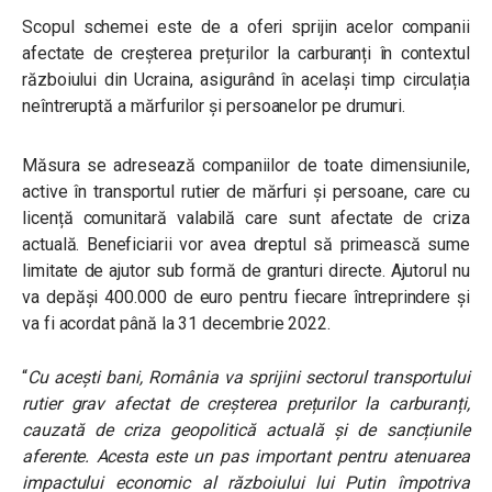
Scopul schemei este de a oferi sprijin acelor companii
afectate de creșterea prețurilor la carburanți în contextul
războiului din Ucraina, asigurând în același timp circulația
neîntreruptă a mărfurilor și persoanelor pe drumuri.
Măsura se adresează companiilor de toate dimensiunile,
active în transportul rutier de mărfuri și persoane, care cu
licență comunitară valabilă care sunt afectate de criza
actuală. Beneficiarii vor avea dreptul să primească sume
limitate de ajutor sub formă de granturi directe.
Ajutorul nu
va depăşi 400.000 de euro pentru fiecare întreprindere și
va fi acordat până la 31 decembrie 2022.
“
Cu acești bani, România va sprijini sectorul transportului
rutier grav afectat de creșterea prețurilor la carburanți,
cauzată de criza geopolitică actuală și de sancțiunile
aferente. Acesta este un pas important pentru atenuarea
impactului economic al războiului lui Putin împotriva