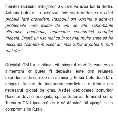
Înaintea reuniunii miniștrilor G7, care va avea loc la Berlin,
Antonio Guterres a avertizat:
”Ne confruntăm cu o criză
globală fără precedent. Războiul din Ucraina a agravat
problemele care există de ani de zile: schimbările
climatice, pandemia, redresarea economică complet
inegală. Există un risc real ca în tot mai multe state să fie
declarată foamete în acest an, însă 2023 ar putea fi mult
mai rău.”
Oficialul ONU a subliniat că singurul mod în care criza
alimentară ar putea fi depășită este prin reluarea
exporturilor de cereale din Ucraina și Rusia. Cele două țări,
asigurau înainte de începerea conflictului o treime din
necesarul global de grâu. Astfel, deblocarea porturilor
Ucrainei devine esențială, spune Guterres. În acest sens,
Turcia și ONU încearcă de o săptămână să ajungă la un
compromis cu Rusia.