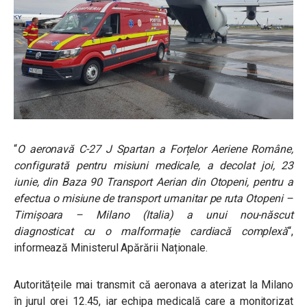
“
O aeronavă C-27 J Spartan a Forțelor Aeriene Române,
configurată pentru misiuni medicale, a decolat joi, 23
iunie, din Baza 90 Transport Aerian din Otopeni, pentru a
efectua o misiune de transport umanitar pe ruta Otopeni –
Timișoara – Milano (Italia) a unui nou-născut
diagnosticat cu o malformație cardiacă complexă
“,
informează Ministerul Apărării Naționale.
Autoritățeile mai transmit că aeronava a aterizat la Milano
în jurul orei 12.45, iar
echipa medicală care a monitorizat