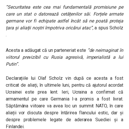
”Securitatea este cea mai fundamentală promisiune pe
care un stat o datorează cetățenilor săi. Forțele armate
germane vor fi echipate astfel încât să ne poată proteja
țara și aliații noștri împotriva oricărui atac”,
a spus Scholz
.
Acesta a adăugat că
un parteneriat este
”de neimaginat în
viitorul previzibil cu Rusia agresivă, imperialistă a lui
Putin”.
Declarațiile lui Olaf Scholz vin după ce acesta a fost
criticat de aliați, în ultimele luni, pentru că ajutorul acordat
Ucrainei este prea lent. Ieri, Ucraina a confirmat că
armamentul pe care Germania l-a promis a fost livrat.
Săptămâna viitoare va avea loc un summit NATO, în care
aliații vor discuta despre întărirea flancului estic, dar și
despre problemele legate de aderarea Suediei și a
Finlandei.