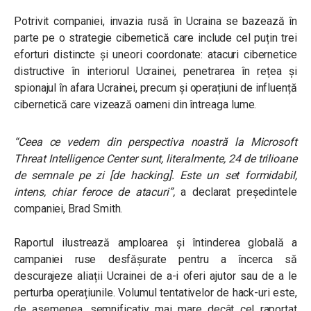
Potrivit companiei, invazia rusă în Ucraina se bazează în
parte pe o strategie cibernetică care include cel puțin trei
eforturi distincte și uneori coordonate: atacuri cibernetice
distructive în interiorul Ucrainei, penetrarea în rețea și
spionajul în afara Ucrainei, precum și operațiuni de influență
cibernetică care vizează oameni din întreaga lume.
“
Ceea ce vedem din perspectiva noastră la Microsoft
Threat Intelligence Center sunt, literalmente, 24 de trilioane
de semnale pe zi [de hacking]. Este un set formidabil,
intens, chiar feroce de atacuri
”,
a declarat președintele
companiei, Brad Smith.
Raportul ilustrează amploarea și întinderea globală a
campaniei ruse desfășurate pentru a încerca să
descurajeze aliații Ucrainei de a-i oferi ajutor sau de a le
perturba operațiunile. Volumul tentativelor de hack-uri este,
de asemenea, semnificativ mai mare decât cel raportat