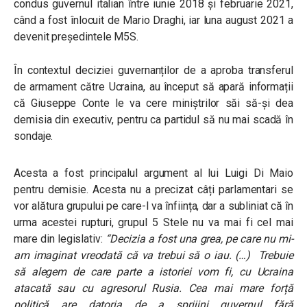
condus guvernul italian între iunie 2018 și februarie 2021,
când a fost înlocuit de Mario Draghi, iar luna august 2021 a
devenit președintele M5S.
În contextul deciziei guvernanților de a aproba transferul
de armament către Ucraina, au început să apară informații
că Giuseppe Conte le va cere miniștrilor săi să-și dea
demisia din executiv, pentru ca partidul să nu mai scadă în
sondaje.
Acesta a fost principalul argument al lui Luigi Di Maio
pentru demisie. Acesta nu a precizat câți parlamentari se
vor alătura grupului pe care-l va înființa, dar a subliniat că în
urma acestei rupturi, grupul 5 Stele nu va mai fi cel mai
mare din legislativ:
“Decizia a fost una grea,
pe care nu mi-
am imaginat vreodată că va trebui să o iau. (…) Trebuie
să alegem de care parte a istoriei vom fi, cu Ucraina
atacată sau cu agresorul Rusia. Cea mai mare forță
politică are datoria de a sprijini guvernul fără