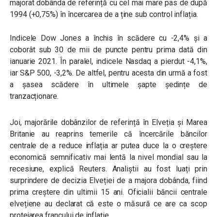
majorat dobânda de referință cu cel mai mare pas de după
1994 (+0,75%) în încercarea de a ține sub control inflația.
Indicele Dow Jones a închis în scădere cu -2,4% și a
coborât sub 30 de mii de puncte pentru prima dată din
ianuarie 2021. În paralel, indicele Nasdaq a pierdut -4,1%,
iar S&P 500, -3,2%. De altfel, pentru acesta din urmă a fost
a șasea scădere în ultimele șapte ședințe de
tranzacționare.
Joi, majorările dobânzilor de referință în Elveția și Marea
Britanie au reaprins temerile că încercările băncilor
centrale de a reduce inflația ar putea duce la o creștere
economică semnificativ mai lentă la nivel mondial sau la
recesiune, explică Reuters. Analiștii au fost luați prin
surprindere de decizia Elveției de a majora dobânda, fiind
prima creștere din ultimii 15 ani. Oficialii băncii centrale
elvețiene au declarat că este o măsură ce are ca scop
protejarea francului de inflație.