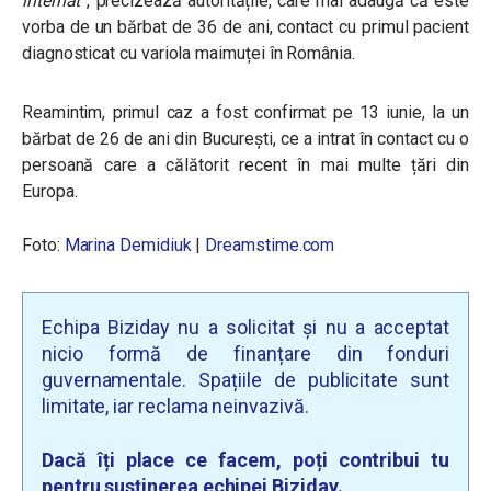
internat”
, precizează autoritățile, care mai adaugă că este
vorba de un bărbat de 36 de ani, contact cu primul pacient
diagnosticat cu variola maimuței în România.
Reamintim, primul caz a fost confirmat pe 13 iunie, la un
bărbat de 26 de ani din București, ce a intrat în contact cu o
persoană care a călătorit recent în mai multe țări din
Europa.
Foto:
Marina Demidiuk
|
Dreamstime.com
Echipa Biziday nu a solicitat și nu a acceptat
nicio formă de finanțare din fonduri
guvernamentale. Spațiile de publicitate sunt
limitate, iar reclama neinvazivă.
Dacă îți place ce facem, poți contribui tu
pentru susținerea echipei Biziday.