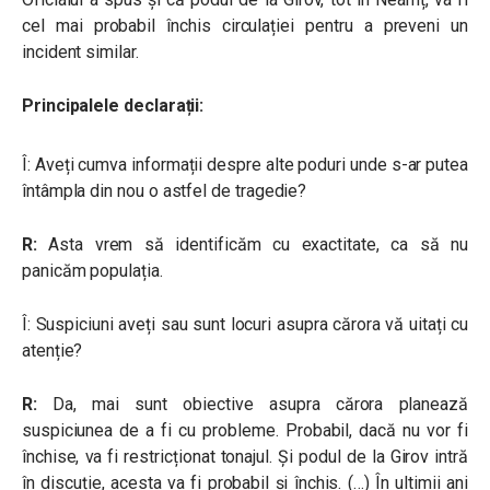
cel mai probabil închis circulației pentru a preveni un
incident similar.
Principalele declarații:
Î: Aveți cumva informații despre alte poduri unde s-ar putea
întâmpla din nou o astfel de tragedie?
R:
Asta vrem să identificăm cu exactitate, ca să nu
panicăm populația.
Î: Suspiciuni aveți sau sunt locuri asupra cărora vă uitați cu
atenție?
R:
Da, mai sunt obiective asupra cărora planează
suspiciunea de a fi cu probleme. Probabil, dacă nu vor fi
închise, va fi restricționat tonajul. Și podul de la Girov intră
în discuție, acesta va fi probabil și închis. (…) În ultimii ani