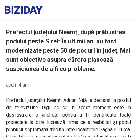
Prefectul județului Neamț, după prăbușirea
podului peste Siret: În ultimii ani au fost
modernizate peste 50 de poduri în județ. Mai
sunt obiective asupra cărora planează
suspiciunea de a fi cu probleme.
acum 4 ani
Prefectul județului Neamț, Adrian Niță, a declarat la postul
de televiziune Digi 24 că în acest moment este în
desfășurare o anchetă pentru a fi identificate toate
proiectele la care lucrează firma ce a reabilitat și podul
prăbușit săptămâna trecută între localităţile Sagna şi Luţca.
Oficialul a spus și că podul de la Girov, tot în Neamț, va fi