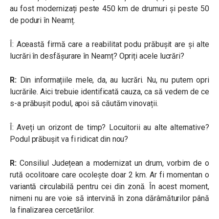
au fost modernizați peste 450 km de drumuri și peste 50
de poduri în Neamț.
Î: Această firmă care a reabilitat podu prăbușit are și alte
lucrări în desfășurare în Neamț? Opriți acele lucrări?
R:
Din informațiile mele, da, au lucrări. Nu, nu putem opri
lucrările. Aici trebuie identificată cauza, ca să vedem de ce
s-a prăbușit podul, apoi să căutăm vinovații.
Î: Aveți un orizont de timp? Locuitorii au alte alternative?
Podul prăbușit va fi ridicat din nou?
R:
Consiliul Județean a modernizat un drum, vorbim de o
rută ocolitoare care ocolește doar 2 km. Ar fi momentan o
variantă circulabilă pentru cei din zonă. În acest moment,
nimeni nu are voie să intervină în zona dărâmăturilor până
la finalizarea cercetărilor.