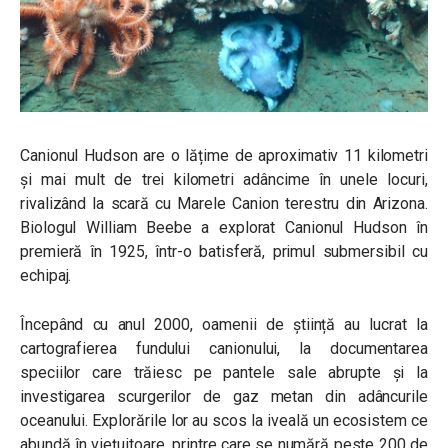
Canionul Hudson are o lățime de aproximativ 11 kilometri
și mai mult de trei kilometri adâncime în unele locuri,
rivalizând la scară cu Marele Canion terestru din Arizona.
Biologul William Beebe a explorat Canionul Hudson în
premieră în 1925, într-o batisferă, primul submersibil cu
echipaj.
Începând cu anul 2000, oamenii de știință au lucrat la
cartografierea fundului canionului, la documentarea
speciilor care trăiesc pe pantele sale abrupte și la
investigarea scurgerilor de gaz metan din adâncurile
oceanului. Explorările lor au scos la iveală un ecosistem ce
abundă în viețuitoare, printre care se numără peste 200 de