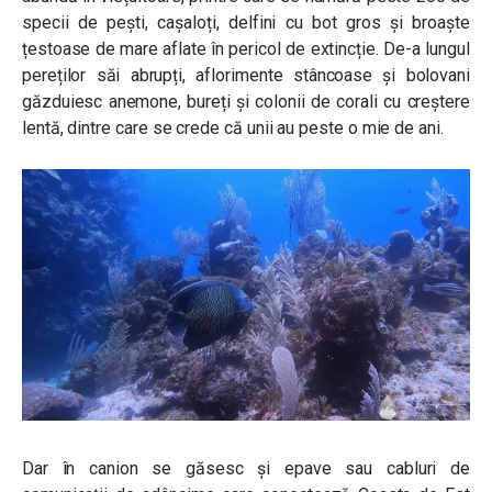
specii de pești, cașaloți, delfini cu bot gros și broaște
țestoase de mare aflate în pericol de extincție. De-a lungul
pereților săi abrupți, aflorimente stâncoase și bolovani
găzduiesc anemone, bureți și colonii de corali cu creștere
lentă, dintre care se crede că unii au peste o mie de ani.
Dar în canion se găsesc și epave sau cabluri de