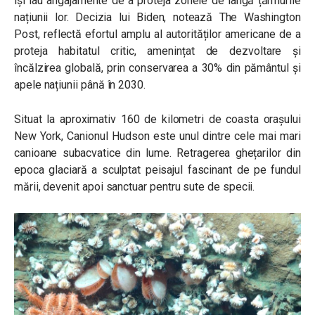
își iau angajamente de a proteja zonele de lângă țărmurile
națiunii lor. Decizia lui Biden, notează The Washington
Post, reflectă efortul amplu al autorităților americane de a
proteja habitatul critic, amenințat de dezvoltare și
încălzirea globală, prin conservarea a 30% din pământul și
apele națiunii până în 2030.
Situat la aproximativ 160 de kilometri de coasta orașului
New York, Canionul Hudson este unul dintre cele mai mari
canioane subacvatice din lume. Retragerea ghețarilor din
epoca glaciară a sculptat peisajul fascinant de pe fundul
mării, devenit apoi sanctuar pentru sute de specii.