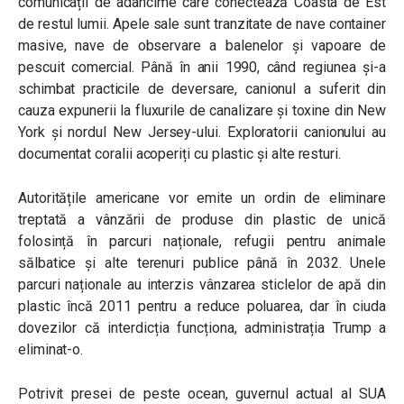
comunicații de adâncime care conectează Coasta de Est
de restul lumii. Apele sale sunt tranzitate de nave container
masive, nave de observare a balenelor și vapoare de
pescuit comercial. Până în anii 1990, când regiunea și-a
schimbat practicile de deversare, canionul a suferit din
cauza expunerii la fluxurile de canalizare și toxine din New
York și nordul New Jersey-ului. Exploratorii canionului au
documentat coralii acoperiți cu plastic și alte resturi.
Autoritățile americane vor emite un ordin de eliminare
treptată a vânzării de produse din plastic de unică
folosință în parcuri naționale, refugii pentru animale
sălbatice și alte terenuri publice până în 2032. Unele
parcuri naționale au interzis vânzarea sticlelor de apă din
plastic încă 2011 pentru a reduce poluarea, dar în ciuda
dovezilor că interdicția funcționa, administrația Trump a
eliminat-o.
Potrivit presei de peste ocean, guvernul actual al SUA