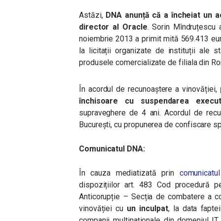
Astăzi,
DNA anunță că a încheiat un a
director al Oracle
.
Sorin Mîndruțescu 
noiembrie 2013 a primit mită 569.413 euro
la licitații organizate de instituții ale 
produsele comercializate de filiala din R
În acordul de recunoaștere a vinovăției,
închisoare cu suspendarea execu
supraveghere de 4 ani. Acordul de recun
București, cu propunerea de confiscare sp
Comunicatul DNA:
În cauza mediatizată prin
comunicatu
dispozițiilor art. 483 Cod procedură pe
Anticorupție – Secția de combatere a co
vinovăției cu
un inculpat
, la data fapte
companii multinaționale din domeniul IT, 