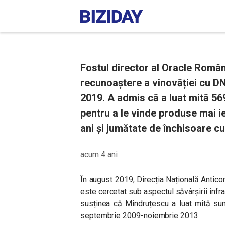
Fostul director al Oracle Român
recunoaștere a vinovăției cu DN
2019. A admis că a luat mită 56
pentru a le vinde produse mai i
ani și jumătate de închisoare c
acum 4 ani
În august 2019, Direcția Națională Antico
este cercetat sub aspectul săvârșirii infr
susținea că Mîndruțescu a luat mită sum
septembrie 2009-noiembrie 2013.