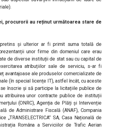
iale).
i, procurorii au reținut următoarea stare de
 pretins și ulterior ar fi primit suma totală de
eprezentanții unor firme din domeniul care erau
zate de diverse instituții de stat sau cu capital de
exercitarea atribuțiilor sale de serviciu, s-ar fi
reț avantajoase ale produselor comercializate de
le (în special licențe IT), astfel încât, cu aceste
 înscrie și să participe la licitațiile publice de
au atribuirea unor contracte publice de instituții
merțului (ONRC), Agenția de Plăți și Intervenție
onală de Administrare Fiscală (ANAF), Compania
ctrice „TRANSELECTRICA” SA, Casa Națională de
strația Româna a Serviciilor de Trafic Aerian