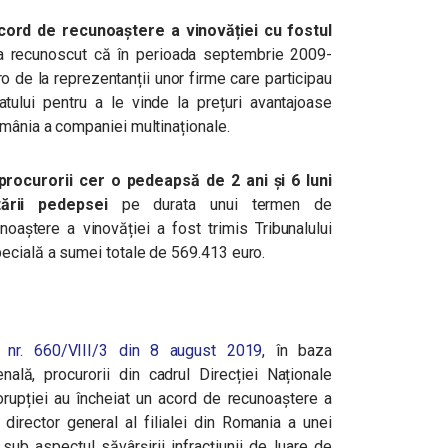
cord de recunoaștere a vinovăției cu fostul
a recunoscut că în perioada
septembrie 2009-
 de la reprezentanții unor firme care participau
statului pentru a le vinde la prețuri avantajoase
omânia a companiei multinaționale.
procurorii cer
o pedeapsă de 2 ani și 6 luni
tării pedepsei
pe durata unui termen de
oaștere a vinovăției a fost trimis Tribunalului
ecială a sumei totale de 569.413 euro.
l nr. 660/VIII/3 din 8 august 2019
, în baza
nală, procurorii din cadrul Direcției Naționale
rupției au încheiat un acord de recunoaștere a
i director general al filialei din Romania a unei
sub aspectul săvârșirii infracțiunii de luare de