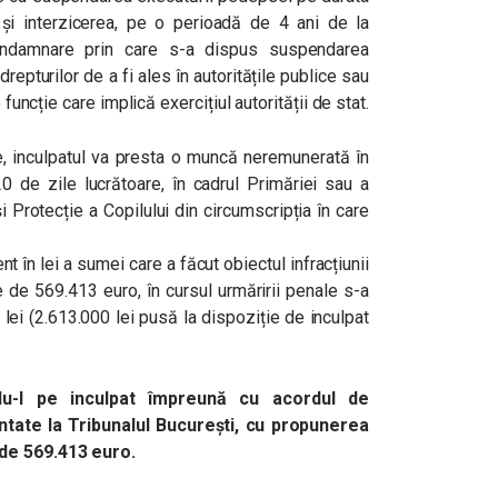
i interzicerea, pe o perioadă de 4 ani de la
condamnare prin care s-a dispus suspendarea
epturilor de a fi ales în autoritățile publice sau
 funcție care implică exercițiul autorității de stat.
, inculpatul va presta o muncă neremunerată în
0 de zile lucrătoare, în cadrul Primăriei sau a
 Protecție a Copilului din circumscripția în care
t în lei a sumei care a făcut obiectul infracțiunii
 de 569.413 euro, în cursul urmăririi penale s-a
lei (2.613.000 lei pusă la dispoziție de inculpat
du-l pe inculpat împreună cu acordul de
ntate la Tribunalul București, cu propunerea
 de 569.413 euro.