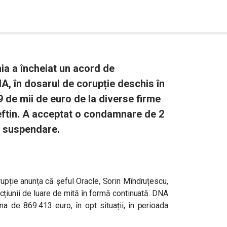
ia a încheiat un acord de
A, în dosarul de corupție deschis în
9 de mii de euro de la diverse firme
eftin. A acceptat o condamnare de 2
u suspendare.
rupție anunța că
șeful Oracle, Sorin Mîndruțescu,
acțiunii de luare de mită în formă continuată. DNA
a de 869.413 euro, în opt situații, în perioada