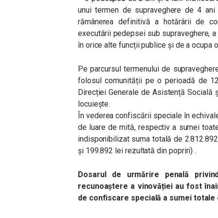
unui termen de supraveghere de 4 ani ș
rămânerea definitivă a hotărârii de 
executării pedepsei sub supraveghere, a dr
în orice alte funcții publice și de a ocupa o
Pe parcursul termenului de supraveghere
folosul comunității pe o perioadă de 12
Direcției Generale de Asistență Socială și
locuiește.
În vederea confiscării speciale în echivalen
de luare de mită, respectiv a sumei toate
indisponibilizat suma totală de 2.812.892 
și 199.892 lei rezultată din popriri) .
Dosarul de urmărire penală privin
recunoaștere a vinovăției au fost înai
de confiscare specială a sumei totale