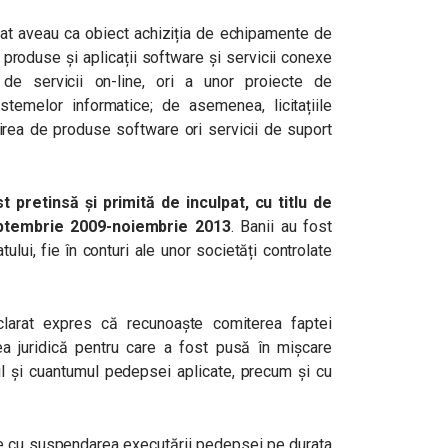
stat aveau ca obiect achiziția de echipamente de
 produse și aplicații software și servicii conexe
de servicii on-line, ori a unor proiecte de
stemelor informatice; de asemenea, licitațiile
irea de produse software ori servicii de suport
 pretinsă și primită de inculpat, cu titlu de
septembrie 2009-noiembrie 2013
. Banii au fost
tului, fie în conturi ale unor societăți controlate
eclarat expres că recunoaște comiterea faptei
rea juridică pentru care a fost pusă în mișcare
ul și cuantumul pedepsei aplicate, precum și cu
re cu suspendarea executării pedepsei pe durata