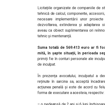
Licitațiile organizate de companiile de 
tehnică de calcul, componente, accesorii,
necesare implementării unor proiecte 
dezvoltarea, extinderea și adaptarea si
aveau ca obiect suplimentarea ori reînno
tehnic și mentenanță.
Suma totală de 569.413 euro ar fi fost
mită, în șapte situații, în perioada 
primiți fie în conturi personale ale inculpa
de inculpat.
În prezența avocatului, inculpatul a d
reținute în sarcina sa, acceptă încadra
acțiunea penală și este de acord cu fel
forma de executare a acesteia, respectiv:
– o pedeapsă de 2 ani și 6 luni închisoa