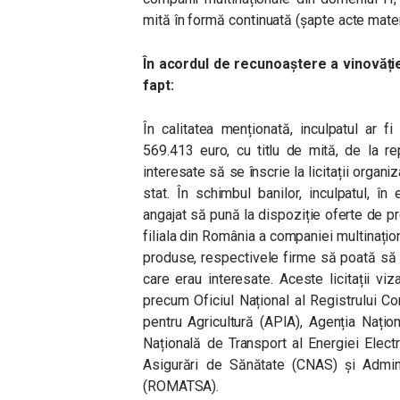
mită în formă continuată (șapte acte mater
În acordul de recunoaștere a vinovăție
fapt:
În calitatea menționată, inculpatul ar fi
569.413 euro, cu titlu de mită, de la r
interesate să se înscrie la licitații organi
stat. În schimbul banilor, inculpatul, în 
angajat să pună la dispoziție oferte de p
filiala din România a companiei multinaționa
produse, respectivele firme să poată să se
care erau interesate. Aceste licitații viz
precum Oficiul Național al Registrului Co
pentru Agricultură (APIA), Agenția Nați
Națională de Transport al Energiei Ele
Asigurări de Sănătate (CNAS) și Admini
(ROMATSA).