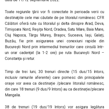
Toate regiunile ţării vor fi conectate în perioada verii cu
destinaţiile cele mai căutate de pe litoralul românesc. CFR
Călători oferă rute cu litoralul și delta dinspre Arad, Deva,
Timișoara Nord, Reșița Nord, Oradea, Satu Mare, Baia Mare,
Cluj Napoca, Târgu Mureș, Brașov, Suceava, Iași, Galați,
Buzău, fie prin asigurarea unei conexiuni rapide din
București Nord prin intermediul trenurilor care circulă într-
un orar cadențat (la 1-2 ore) pe ruta București Nord –
Constanța și retur.
Timp de trei luni, 30 trenuri directe (15 dus/15 întors,
inclusiv ramurile aferente) care pornesc din principalele
orașe vor avea ca destinație /plecare litoralul românesc,
din care 18 trenuri (9 dus/9 întors) au ca destinație/plecare
Mangalia.
38 de trenuri (19 dus/19 întors) vor asigura legătura