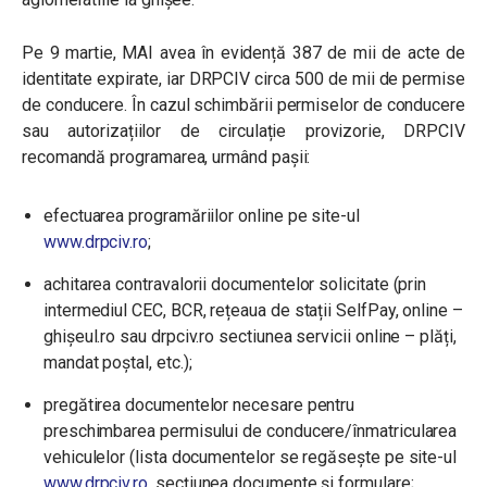
Pe 9 martie, MAI avea în evidență 387 de mii de acte de
identitate expirate, iar DRPCIV circa 500 de mii de permise
de conducere. În cazul schimbării permiselor de conducere
sau autorizațiilor de circulație provizorie, DRPCIV
recomandă programarea, urmând pașii:
efectuarea programăriilor online pe site-ul
www.drpciv.ro
;
achitarea contravalorii documentelor solicitate (prin
intermediul CEC, BCR, rețeaua de stații SelfPay, online –
ghișeul.ro sau drpciv.ro sectiunea servicii online – plăți,
mandat poștal, etc.);
pregătirea documentelor necesare pentru
preschimbarea permisului de conducere/înmatricularea
vehiculelor (lista documentelor se regăsește pe site-ul
www.drpciv.ro
, secțiunea documente și formulare;