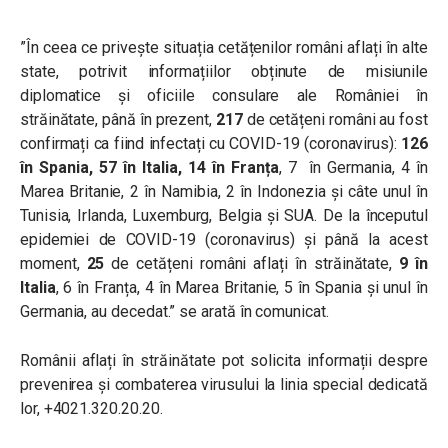
”În ceea ce privește situația cetățenilor români aflați în alte
state, potrivit informațiilor obținute de misiunile
diplomatice și oficiile consulare ale României în
străinătate, până în prezent,
217
de cetățeni români au fost
confirmați ca fiind infectați cu COVID-19 (coronavirus):
126
în Spania, 57 în Italia, 14 în Franța
, 7 în Germania, 4 în
Marea Britanie, 2 în Namibia, 2 în Indonezia și câte unul în
Tunisia, Irlanda, Luxemburg, Belgia și SUA. De la începutul
epidemiei de COVID-19 (coronavirus) și până la acest
moment,
25
de cetățeni români aflați în străinătate,
9 în
Italia
, 6 în Franța, 4 în Marea Britanie, 5 în Spania și unul în
Germania, au decedat.” se arată în comunicat.
Românii aflați în străinătate pot solicita informații despre
prevenirea și combaterea virusului la linia special dedicată
lor, +4021.320.20.20.