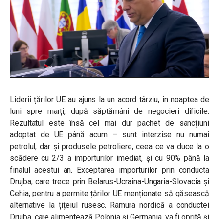
Liderii țărilor UE au ajuns la un acord târziu, în noaptea de
luni spre marți, după săptămâni de negocieri dificile.
Rezultatul este însă cel mai dur pachet de sancțiuni
adoptat de UE până acum – sunt interzise nu numai
petrolul, dar și produsele petroliere, ceea ce va duce la o
scădere cu 2/3 a importurilor imediat, și cu 90% până la
finalul acestui an. Exceptarea importurilor prin conducta
Drujba, care trece prin Belarus-Ucraina-Ungaria-Slovacia și
Cehia, pentru a permite țărilor UE menționate să găsească
alternative la țițeiul rusesc. Ramura nordică a conductei
Drujba, care alimentează Polonia și Germania, va fi oprită și