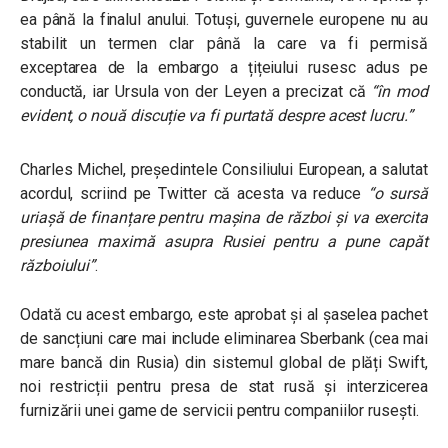
ea până la finalul anului. Totuși, guvernele europene nu au
stabilit un termen clar până la care va fi permisă
exceptarea de la embargo a țițeiului rusesc adus pe
conductă, iar Ursula von der Leyen a precizat că
“în mod
evident, o nouă discuție va fi purtată despre acest lucru.”
Charles Michel, președintele Consiliului European, a salutat
acordul, scriind pe Twitter că acesta va reduce
“o sursă
uriașă de finanțare pentru mașina de război și va exercita
presiunea maximă asupra Rusiei pentru a pune capăt
războiului”
.
Odată cu acest embargo, este aprobat și al șaselea pachet
de sancțiuni care mai include eliminarea Sberbank (cea mai
mare bancă din Rusia) din sistemul global de plăți Swift,
noi restricții pentru presa de stat rusă și interzicerea
furnizării unei game de servicii pentru companiilor rusești.