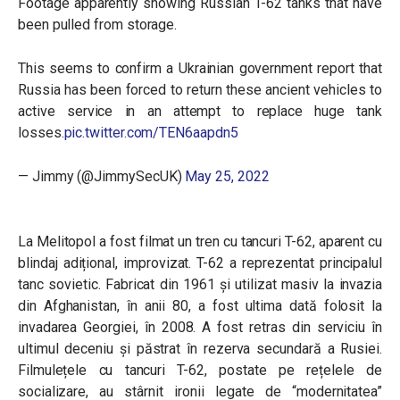
Footage apparently showing Russian T-62 tanks that have
been pulled from storage.
This seems to confirm a Ukrainian government report that
Russia has been forced to return these ancient vehicles to
active service in an attempt to replace huge tank
losses.
pic.twitter.com/TEN6aapdn5
— Jimmy (@JimmySecUK)
May 25, 2022
La Melitopol a fost filmat un tren cu tancuri T-62, aparent cu
blindaj adițional, improvizat. T-62 a reprezentat principalul
tanc sovietic. Fabricat din 1961 și utilizat masiv la invazia
din Afghanistan, în anii 80, a fost ultima dată folosit la
invadarea Georgiei, în 2008. A fost retras din serviciu în
ultimul deceniu și păstrat în rezerva secundară a Rusiei.
Filmulețele cu tancuri T-62, postate pe rețelele de
socializare, au stârnit ironii legate de “modernitatea”