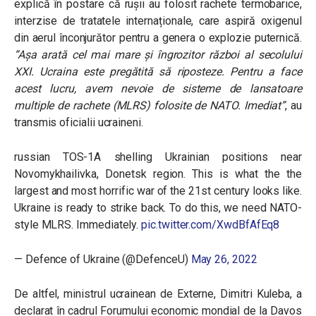
explică în postare că rușii au folosit rachete termobarice,
interzise de tratatele internaționale, care aspiră oxigenul
din aerul înconjurător pentru a genera o explozie puternică.
“Așa arată cel mai mare și îngrozitor război al secolului
XXI. Ucraina este pregătită să riposteze. Pentru a face
acest lucru, avem nevoie de sisteme de lansatoare
multiple
de
rachete (MLRS) folosite de NATO. Imediat”
, au
transmis oficialii ucraineni.
russian TOS-1A shelling Ukrainian positions near
Novomykhailivka, Donetsk region. This is what the the
largest and most horrific war of the 21st century looks like.
Ukraine is ready to strike back. To do this, we need NATO-
style MLRS. Immediately.
pic.twitter.com/XwdBfAfEq8
— Defence of Ukraine (@DefenceU)
May 26, 2022
De altfel, ministrul ucrainean de Externe, Dimitri Kuleba, a
declarat în cadrul Forumului economic mondial de la Davos