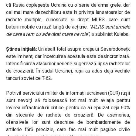
că Rusia copleșește Ucraina cu o serie de arme grele, dar
cel mai mare dezechilibru este în privința lansatoarelor de
rachete multiple, cunoscute și drept MLRS, care sunt
baterii mobile cu rază lungă de acțiune:
“MLRS sunt armele
de care avem cu adevărat mare nevoie”
, a subliniat Kuleba.
Știrea inițială:
Un asalt total asupra orașului Severodonețk
este iminent, dar încercuirea acestuia este desincronizată.
Intensificarea atacurilor aeriene sugerează lipsa rachetelor
de croazieră. În sudul Ucrainei, rușii au adus deja vechile
tancuri sovietice T-62.
Potrivit serviciului militar de informații ucrainean (GUR) rușii
sunt nevoiți să folosească tot mai mult aviația pentru
lovirea infrastructurii critice, pentru că au epuizat deja 60%
din stocurile de rachete de croazieră. De asemenea,
ofensivele lor sunt deschise de bombardamente de
artilerie fără precizie, care fac mai mult pagube civile