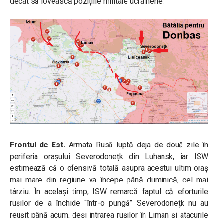
decât să lovească pozițiile militare ucrainene.
Frontul de Est.
Armata Rusă luptă deja de două zile în
periferia orașului Severodonețk din Luhansk, iar ISW
estimează că o ofensivă totală asupra acestui ultim oraș
mai mare din regiune va începe până duminică, cel mai
târziu. În același timp, ISW remarcă faptul că eforturile
rușilor de a închide “într-o pungă” Severodonețk nu au
reușit până acum, deși intrarea rușilor în Liman și atacurile