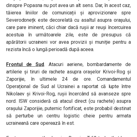
dinspre Popasna nu pot avea un alt sens. Dar, în acest caz,
tăierea liniilor de comunicații și aprovizionare spre
Severodonețk este decorelată cu asaltul asupra orașului,
care pare iminent, căci chiar dacă rușii ar reuși încercuirea
acestuia în următoarele zile, este de presupus că
apărătorii ucraineni vor avea provizii și muniție pentru a
rezista încă o lungă perioadă după aceea.
Frontul de Sud
. Atacuri aeriene, bombardamente de
artilerie și tiruri de rachete asupra orașelor Krivoi-Rog și
Zaporijie, în ultimele 24 de ore. Comandamentul
Operațional de Sud al Ucrainei a raportat că lupte între
Nikolaev și Krivoi-Rog, rușii încercând să avanseze spre
nord. ISW consideră că atacul direct (cu rachete) asupra
orașului Zaporijie, puternic fortificat, este probabil destinat
să perturbe un centru logistic cheie pentru armata
ucraineană care operează în est.