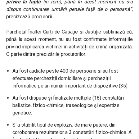
privire la faptă
(in rem),
până în acest moment nu s-a
dispus continuarea urmării penale față de o persoană”
,
precizează procurorii.
Parchetul Înaltei Curți de Casație și Justiție subliniază că,
până la acest moment, nu au fost confirmate informațiile
privind implicarea victimei în activități de crimă organizată.
O parte dintre precizările procurorilor:
Au fost audiate peste 400 de persoane şi au fost
efectuate percheziții domiciliare și percheziții
informatice pe un număr important de dispozitive (35).
Au fost dispuse și finalizate multiple (18) constatări
balistice, fizico-chimice, traseologice și expertize
genetice.
S-a stabilit tipul de exploziv, de mare putere, din
coroborarea rezultatelor a 3 constatări fizico-chimice. A