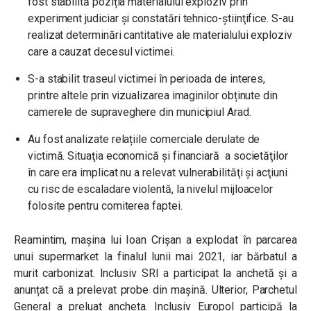
fost stabilită poziția materialului exploziv prin
experiment judiciar şi constatări tehnico-ştiinţifice. S-au
realizat determinări cantitative ale materialului exploziv
care a cauzat decesul victimei.
S-a stabilit traseul victimei în perioada de interes,
printre altele prin vizualizarea imaginilor obținute din
camerele de supraveghere din municipiul Arad.
Au fost analizate relațiile comerciale derulate de
victimă. Situaţia economică şi financiară a societăţilor
în care era implicat nu a relevat vulnerabilităţi şi acţiuni
cu risc de escaladare violentă, la nivelul mijloacelor
folosite pentru comiterea faptei.
Reamintim,
mașina lui Ioan Crișan a explodat în parcarea
unui supermarket la finalul lunii mai 2021, iar bărbatul a
murit carbonizat. Inclusiv SRI a participat la anchetă și a
anunțat că a prelevat probe din mașină. Ulterior, Parchetul
General a preluat ancheta. Inclusiv Europol participă la