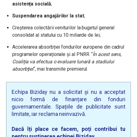
asistența socială
;
Suspendarea angajărilor la stat
;
Creșterea colectării veniturilor la bugetul general
consolidat al statului cu 10 miliarde de lei;
Accelerarea absorbției fondurilor europene din cadrul
programelor operaționale și al PNRR. “
În acest sens,
Coaliția va efectua o evaluare lunară a stadiului
absorbției
“, mai transmite premierul.
Echipa Biziday nu a solicitat și nu a acceptat
nicio formă de finanțare din fonduri
guvernamentale. Spațiile de publicitate sunt
limitate, iar reclama neinvazivă.
Dacă îți place ce facem, poți contribui tu
pentru susținerea echipei Biziday.