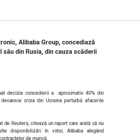
tronic, Alibaba Group, concediază
 său din Rusia, din cauza scăderii
uat decizia concedierii a aproximativ 40% din
deoarece criza din Ucraina perturbă afacerile
luat de Reuters, citează un raport care arată că nu
e disponibilizări în viitor, Alibaba alegând
contractelor de muncă.