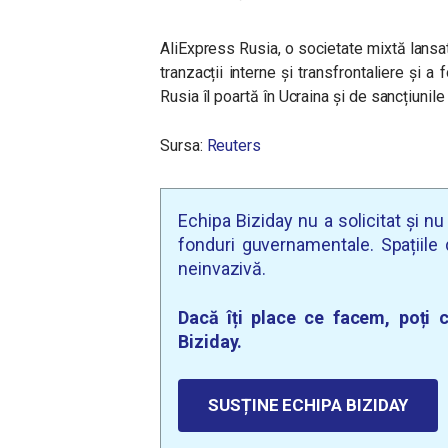
AliExpress Rusia, o societate mixtă lansat
tranzacții interne și transfrontaliere și 
Rusia îl poartă în Ucraina și de sancțiunil
Sursa:
Reuters
Echipa Biziday nu a solicitat și n
fonduri guvernamentale. Spațiile d
neinvazivă.
Dacă îți place ce facem, poți c
Biziday.
SUSȚINE ECHIPA BIZIDAY