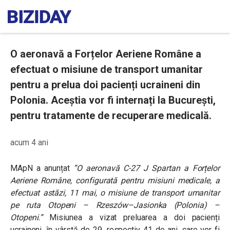
O aeronavă a Forțelor Aeriene Române a
efectuat o misiune de transport umanitar
pentru a prelua doi pacienți ucraineni din
Polonia. Aceștia vor fi internați la București,
pentru tratamente de recuperare medicală.
acum 4 ani
MApN a anunțat
”O aeronavă C-27 J Spartan a Forțelor
Aeriene Române, configurată pentru misiuni medicale, a
efectuat astăzi, 11 mai, o misiune de transport umanitar
pe ruta Otopeni – Rzeszów–Jasionka (Polonia) –
Otopeni.”
Misiunea a vizat preluarea a doi pacienți
ucraineni, în vârstă de 29, respectiv 41 de ani, care vor fi