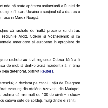
retinde să arate apărarea antiaeriană a Rusiei de
eeași zi în care Ucraina a susținut că a distrus o
or ruse în Marea Neagră.
usține că rachete de înaltă precizie au distrus
n regiunile Arciz, Odesa și Voznesensk și că
mentele americane și europene în apropiere de
ă șase rachete au lovit regiunea Odesa, fără a fi
rică de mobilă dintr-o zonă rezidențială, în timp
 deja deteriorat, potrivit
Reuters
.
Vereșciuk, a declarat pe canalul său de Telegram
u fost evacuați din oțelăria Azovstal din Mariupol.
 estima că mai mult de 100 de civili – inclusiv
cu câteva sute de soldați, mulți dintre ei răniți.