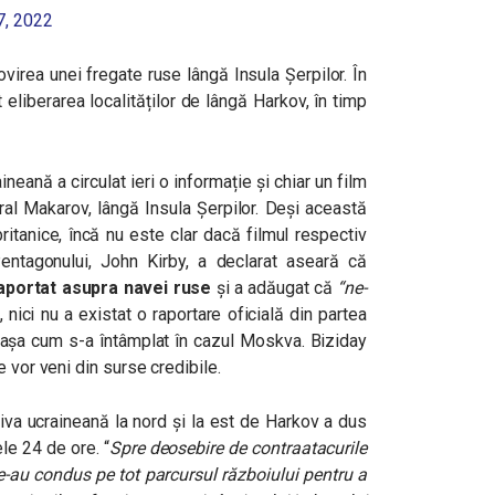
7, 2022
irea unei fregate ruse lângă Insula Șerpilor. În
 eliberarea localităților de lângă Harkov, în timp
neană a circulat ieri o informație și chiar un film
iral Makarov, lângă Insula Șerpilor. Deși această
ritanice, încă nu este clar dacă filmul respectiv
entagonului, John Kirby, a declarat aseară că
raportat asupra navei ruse
și a adăugat că
“ne-
l, nici nu a existat o raportare oficială din partea
, așa cum s-a întâmplat în cazul Moskva. Biziday
 vor veni din surse credibile.
siva ucraineană la nord și la est de Harkov a dus
ele 24 de ore. “
Spre deosebire de contraatacurile
le-au condus pe tot parcursul războiului pentru a