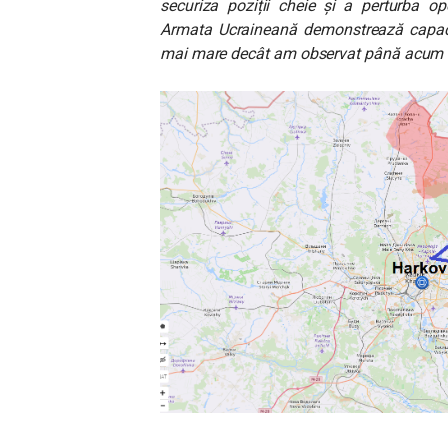
securiza poziții cheie și a perturba ope
Armata Ucraineană demonstrează capacit
mai mare decât am observat până acum î