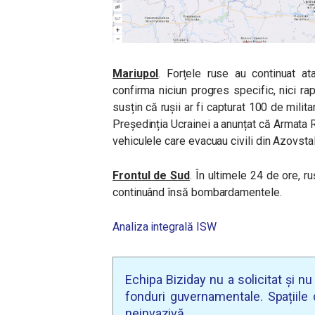
Mariupol
. Forțele ruse au continuat at
confirma niciun progres specific, nici r
susțin că rușii ar fi capturat 100 de milit
Președinția Ucrainei a anunțat că Armata 
vehiculele care evacuau civili din Azovstal
Frontul de Sud
. În ultimele 24 de ore, ru
continuând însă bombardamentele.
Analiza integrală ISW
Echipa Biziday nu a solicitat și n
fonduri guvernamentale. Spațiile d
neinvazivă.