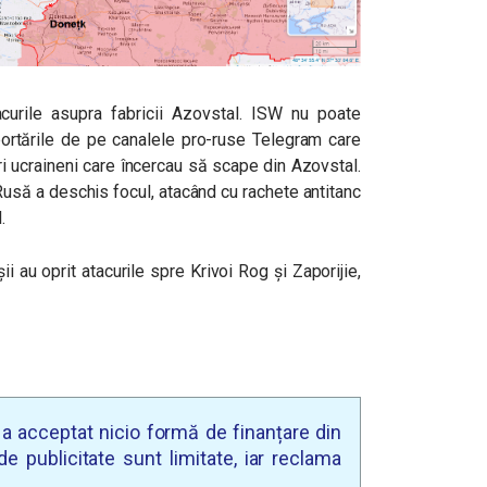
acurile asupra fabricii Azovstal. ISW nu poate
aportările de pe canalele pro-ruse Telegram care
ari ucraineni care încercau să scape din Azovstal.
Rusă a deschis focul, atacând cu rachete antitanc
.
șii au oprit atacurile spre Krivoi Rog și Zaporijie,
u a acceptat nicio formă de finanțare din
e publicitate sunt limitate, iar reclama