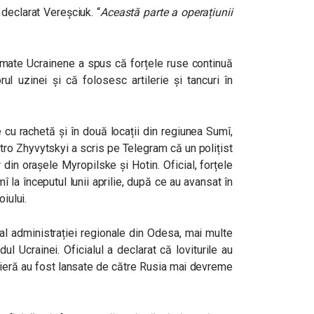
a declarat Vereșciuk. “
Această parte a operațiunii
Armate Ucrainene a spus că forțele ruse continuă
ul uzinei și că folosesc artilerie și tancuri în
e cu rachetă și în două locații din regiunea Sumî,
itro Zhyvytskyi a scris pe Telegram că un polițist
r din orașele Myropilske și Hotin. Oficial, f
orțele
 la începutul lunii aprilie, după ce au avansat în
iului.
 al administrației regionale din Odesa, mai multe
ul Ucrainei. Oficialul a declarat că loviturile au
ieră au fost lansate de către Rusia mai devreme