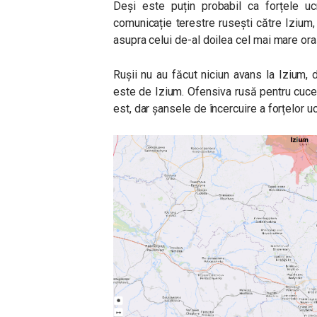
Deși este puțin probabil ca forțele uc
comunicație terestre rusești către Izium
asupra celui de-al doilea cel mai mare oraș
Rușii nu au făcut niciun avans la Izium,
este de Izium. Ofensiva rusă pentru cuc
est, dar șansele de încercuire a forțelor u