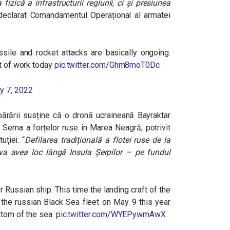
izică a infrastructurii regiunii, ci și presiunea
 declarat Comandamentul Operațional al armatei
sile and rocket attacks are basically ongoing.
ot of work today
pic.twitter.com/Ghm8moT0Dc
y 7, 2022
ărării susține că o dronă ucraineană Bayraktar
 Serna a forțelor ruse în Marea Neagră, potrivit
uției: “
Defilarea tradițională a flotei ruse de la
a avea loc lângă Insula Șerpilor – pe fundul
 Russian ship. This time the landing craft of the
f the russian Black Sea fleet on May 9 this year
ttom of the sea.
pic.twitter.com/WYEPywmAwX