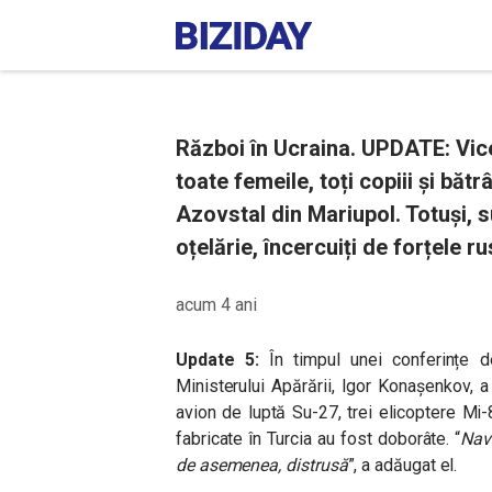
Război în Ucraina. UPDATE: Vic
toate femeile, toți copiii și bătr
Azovstal din Mariupol. Totuși, s
oțelărie, încercuiți de forțele ru
acum 4 ani
Update 5:
În timpul unei conferințe 
Ministerului Apărării, Igor Konașenkov, 
avion de luptă Su-27, trei elicoptere Mi
fabricate în Turcia au fost doborâte. “
Nav
de asemenea, distrusă
”, a adăugat el.