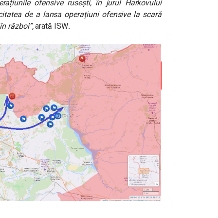
rațiunile ofensive rusești, în jurul Harkovului
atea de a lansa operațiuni ofensive la scară
n război”,
arată ISW
.