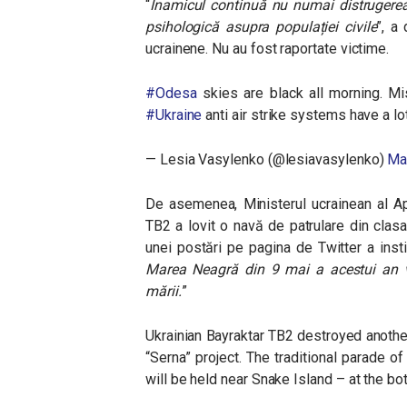
“
Inamicul continuă nu numai distrugerea f
psihologică asupra populației civile
”, a
ucrainene. Nu au fost raportate victime.
#Odesa
skies are black all morning. Mis
#Ukraine
anti air strike systems have a l
— Lesia Vasylenko (@lesiavasylenko)
Ma
De asemenea, Ministerul ucrainean al Ap
TB2 a lovit o navă de patrulare din clasa
unei postări pe pagina de Twitter a instit
Marea Neagră din 9 mai a acestui an v
mării.
”
Ukrainian Bayraktar TB2 destroyed another
“Serna” project. The traditional parade o
will be held near Snake Island – at the bo