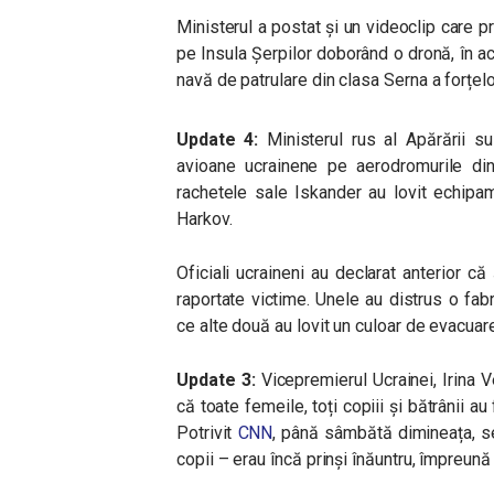
Ministerul a postat și un videoclip care p
pe Insula Șerpilor doborând o dronă, în ac
navă de patrulare din clasa Serna a forțel
Update 4:
Ministerul rus al Apărării s
avioane ucrainene pe aerodromurile di
rachetele sale Iskander au lovit echipa
Harkov.
Oficiali ucraineni au declarat anterior c
raportate victime. Unele au distrus o fab
ce alte două au lovit un culoar de evacuare
Update 3:
Vicepremierul Ucrainei, Irina 
că toate femeile, toți copiii și bătrânii a
Potrivit
CNN
, până sâmbătă dimineața, se
copii – erau încă prinși înăuntru, împreună 