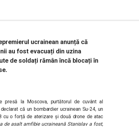
epremierul ucrainean anunță că
ânii au fost evacuați din uzina
ute de soldați rămân încă blocați în
se.
de presă la Moscova, purtătorul de cuvânt al
a declarat că un bombardier ucrainean Su-24, un
-8 cu o forță de aterizare și două drone de atac
a de asalt amfibie ucraineană Stanislav a fost,