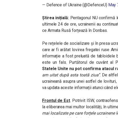
— Defence of Ukraine (@DefenceU)
May 
Știrea inițială:
Pentagonul NU confirmă lov
ultimele 24 de ore, ucrainenii au continuat
ce Armata Rusă forțează în Donbas.
Pe rețelele de socializare și în presa ucrai
care ar fi arătat lovirea fregatei ruse Am
informație a fost preluată de tabloidele b
este un fals. Purtătorul de cuvânt al P
Statele Unite nu pot confirma atacul 
am uitat după asta toată ziua”
. De altfe
ucraineană asupra unei astfel de lovituri
va updata aceste informații atunci când ele
Frontul de Est
. Potrivit ISW, contraofen
la eliberarea mai multor localități, în ultim
mai localizate pe care forțele ucrainene 