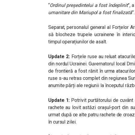
“
Ordinul președintelui a fost îndeplinit
”, 
umanitare din Mariupol a fost finalizată
”.
Separat, personalul general al Forțelor 
să blocheze trupele ucrainene în interior
timpul operațiunilor de asalt.
Update 2:
Forțele ruse au reluat atacuril
din nordul Ucrainei. Guvernatorul local Dm
de frontieră a fost rănit în urma atacurilo
ruse s-au retras complet din regiunea Sumî
anumite părți ale regiunii la începutul războ
Update 1:
Potrivit purtătorului de cuvânt
rachete au lovit astăzi orașul-port din sud
urmat după ce alte patru rachete
de croaz
în cursul zilei.