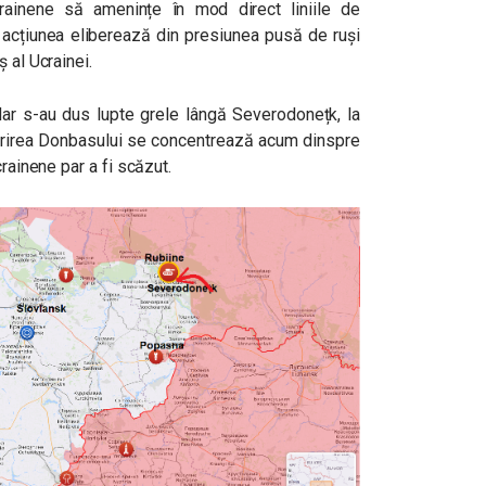
rainene să amenințe în mod direct liniile de
, acțiunea eliberează din presiunea pusă de ruși
 al Ucrainei.
 dar s-au dus lupte grele lângă Severodonețk, la
erirea Donbasului se concentrează acum dinspre
crainene par a fi scăzut.