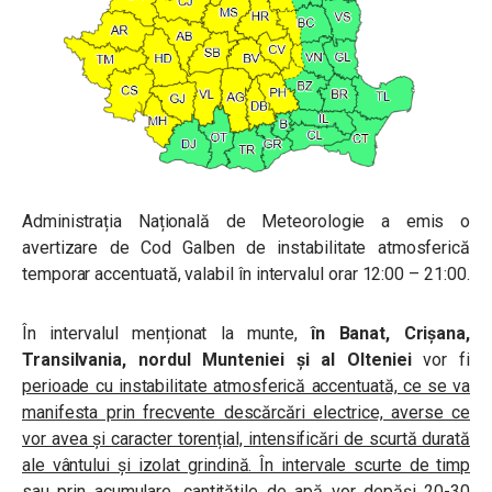
Administrația Națională de Meteorologie a emis o
avertizare de Cod Galben de instabilitate atmosferică
temporar accentuată, valabil în intervalul orar 12:00 – 21:00.
În intervalul menționat la munte,
în Banat, Crișana,
Transilvania, nordul Munteniei și al Olteniei
vor fi
perioade cu instabilitate atmosferică accentuată, ce se va
manifesta prin frecvente descărcări electrice, averse ce
vor avea și caracter torențial, intensificări de scurtă durată
ale vântului și izolat grindină. În intervale scurte de timp
sau prin acumulare, cantitățile de apă vor depăși 20-30