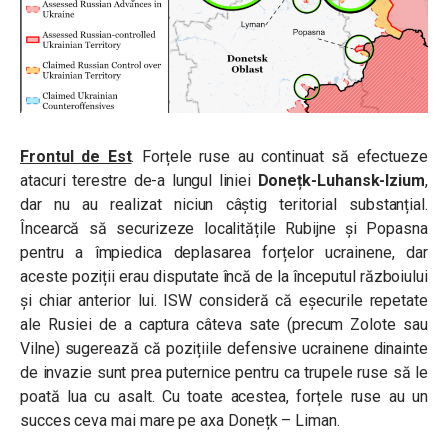
Frontul de Est
. Forțele ruse au continuat să efectueze
atacuri terestre de-a lungul liniei
Donețk-Luhansk-Izium
,
dar nu au realizat niciun câștig teritorial substanțial.
Încearcă să securizeze localitățile Rubijne și Popasna
pentru a împiedica deplasarea forțelor ucrainene, dar
aceste poziții erau disputate încă de la începutul războiului
și chiar anterior lui. ISW consideră că eșecurile repetate
ale Rusiei de a captura câteva sate (precum Zolote sau
Vilne) sugerează că pozițiile defensive ucrainene dinainte
de invazie sunt prea puternice pentru ca trupele ruse să le
poată lua cu asalt. Cu toate acestea, forțele ruse au un
succes ceva mai mare pe axa Donețk – Liman.