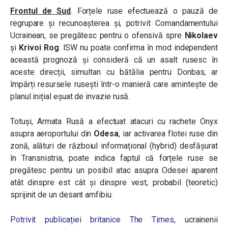
Frontul de Sud
.
Forțele ruse efectuează o pauză de
regrupare și recunoașterea și, potrivit Comandamentului
Ucrainean,
se pregătesc pentru o ofensivă spre
Nikolaev
și
Krivoi Rog
. ISW nu poate confirma în mod independent
această prognoză și consideră că u
n asalt rusesc în
aceste direcții, simultan cu bătălia pentru Donbas, ar
împărți resursele rusești într-o manieră care amintește de
planul inițial eșuat de invazie rusă.
Totuși, Armata Rusă a efectuat atacuri cu rachete Onyx
asupra aeroportului din
Odesa
, iar activarea flotei ruse din
zonă, alături de războiul informațional (hybrid) desfășurat
în Transnistria, poate indica faptul că forțele ruse se
pregătesc pentru un posibil atac asupra Odesei aparent
atât dinspre est cât și dinspre vest, probabil (teoretic)
sprijinit de un desant amfibiu.
Potrivit publicației britanice The Times
, ucrainenii