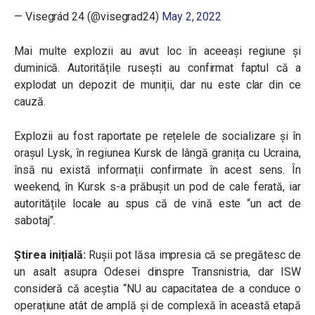
— Visegrád 24 (@visegrad24)
May 2, 2022
M
ai multe explozii au avut loc în aceeași regiune și
duminică. Autoritățile rusești au confirmat faptul că a
explodat un depozit de muniții, dar nu este clar din ce
cauză.
Explozii au fost raportate pe rețelele de socializare și în
orașul Lysk, în regiunea Kursk de lângă granița cu Ucraina,
însă nu există informații confirmate în acest sens. În
weekend, în Kursk s-a prăbușit un pod de cale ferată, iar
autoritățile locale au spus că de vină este “un act de
sabotaj”.
Știrea inițială:
Rușii pot lăsa impresia că se pregătesc de
un asalt asupra Odesei dinspre Transnistria, dar ISW
consideră că aceștia “NU au capacitatea de a conduce o
operațiune atât de amplă și de complexă în această etapă