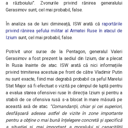
a războiului”. Zvonurile privind rănirea generalului
Gerasimov sunt, cel mai probabil, false.
În analiza sa de luni dimineață, ISW arată că
raportările
privind rănirea șefului militar al Armatei Ruse în atacul de
Izium
sunt, cel mai probabil, false.
Potrivit unor surse de la Pentagon, generalul Valeri
Gerasimov a fost prezent la sediul din Izium, dar a plecat
în Rusia înainte de atac. ISW arată că nici informațiile
privind trimiterea acestuia pe front de către Vladimir Putin
nu sunt exacte, fiind mai degrabă probabil ca șeful Marelui
Stat Major să fi efectuat o vizită pe câmpul de luptă pentru
a evalua starea ofensivei ruse în direcția Izium și pentru a
stabili de ce ofensiva rusă s-a blocat în mare măsură pe
această axă de atac.
“Comandanții, chiar și cei superiori,
desfășoară adesea astfel de vizite în zone importante
pentru a obține o mai bună înțelegere concretă și specifică
a situației și, mai important, a moralului și capacității