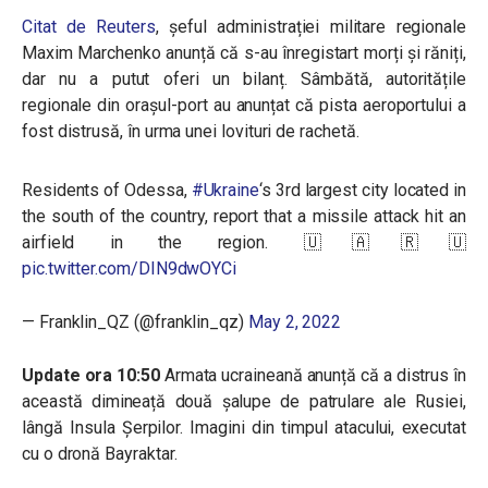
Citat de Reuters
, șeful administrației militare regionale
Maxim Marchenko anunță că s-au înregistart morți și răniți,
dar nu a putut oferi un bilanț.
Sâmbătă, autoritățile
regionale din orașul-port au anunțat că pista aeroportului a
fost distrusă, în urma unei lovituri de rachetă.
Residents of Odessa,
#Ukraine️
‘s 3rd largest city located in
the south of the country, report that a missile attack hit an
airfield in the region. 🇺🇦🇷🇺
pic.twitter.com/DIN9dwOYCi
— Franklin_QZ (@franklin_qz)
May 2, 2022
Update ora 10:50
Armata ucraineană anunță că a distrus în
această dimineață două șalupe de patrulare ale Rusiei,
lângă Insula Șerpilor. Imagini din timpul atacului, executat
cu o dronă Bayraktar.