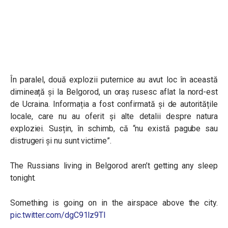
În paralel, două explozii puternice au avut loc în această
dimineață și la Belgorod, un oraș rusesc aflat la nord-est
de Ucraina. Informația a fost confirmată și de autoritățile
locale, care nu au oferit și alte detalii despre natura
exploziei. Susțin, în schimb, că “nu există pagube sau
distrugeri și nu sunt victime”.
The Russians living in Belgorod aren’t getting any sleep
tonight.
Something is going on in the airspace above the city.
pic.twitter.com/dgC91lz9TI